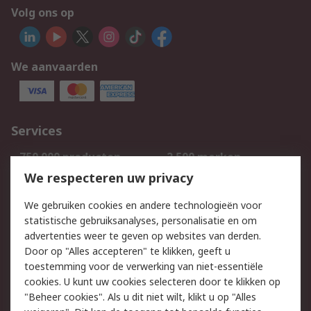
Volg ons op
We aanvaarden
Services
750.000 producten
2.500 merken
Bestellen
Inkoopoplossingen
We respecteren uw privacy
Retouren
Technisch advies
We gebruiken cookies en andere technologieën voor
Track & Trace
statistische gebruiksanalyses, personalisatie en om
advertenties weer te geven op websites van derden.
Wettelijk
Door op "Alles accepteren" te klikken, geeft u
toestemming voor de verwerking van niet-essentiële
Cookiebeleid
Email veiligheid
cookies. U kunt uw cookies selecteren door te klikken op
Privacybeleid
Websitevoorwaarden
"Beheer cookies". Als u dit niet wilt, klikt u op "Alles