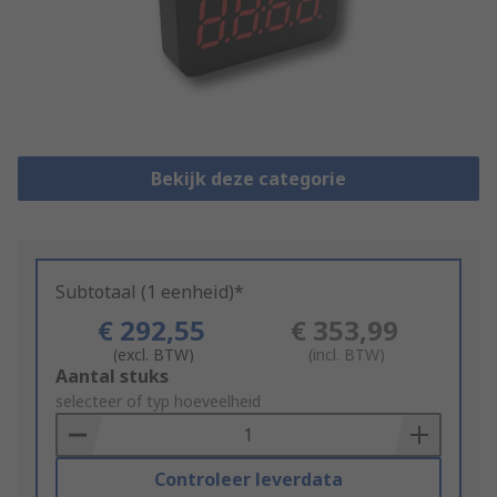
Bekijk deze categorie
Subtotaal (1 eenheid)*
€ 292,55
€ 353,99
(excl. BTW)
(incl. BTW)
Add
Aantal stuks
to
selecteer of typ hoeveelheid
Basket
Controleer leverdata