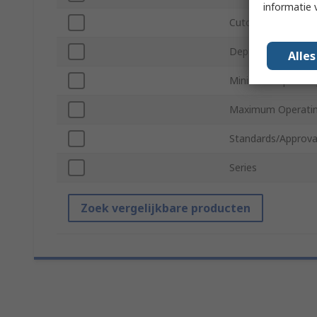
informatie 
Cutout Width
Depth
Alle
Minimum Operatin
Maximum Operatin
Standards/Approva
Series
Zoek vergelijkbare producten