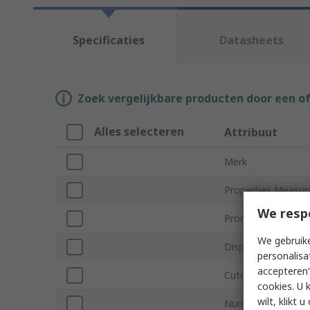
Specificaties
Datasheets
Zoek vergelijkbare producten door een o
Alles selecteren
Attribuut
Merk
Properties Measur
We resp
Product Type
We gebruike
Display Type
personalisa
accepteren"
Cutout Height
cookies. U 
wilt, klikt
Number of Digits