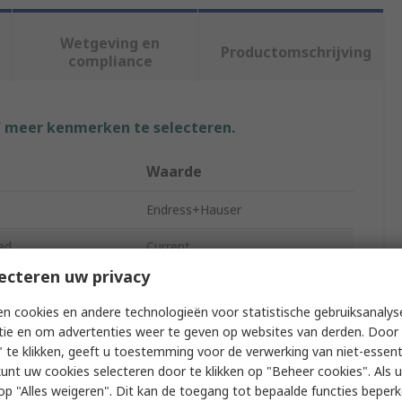
Wetgeving en
Productomschrijving
compliance
f meer kenmerken te selecteren.
Waarde
Endress+Hauser
ed
Current
ecteren uw privacy
Multi-Function Panel Meters
n cookies en andere technologieën voor statistische gebruiksanalys
LCD
tie en om advertenties weer te geven op websites van derden. Door 
 te klikken, geeft u toestemming voor de verwerking van niet-essent
92mm
kunt uw cookies selecteren door te klikken op "Beheer cookies". Als u 
 u op "Alles weigeren". Dit kan de toegang tot bepaalde functies beper
7