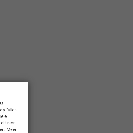
es,
op "Alles
iële
dit niet
ken. Meer