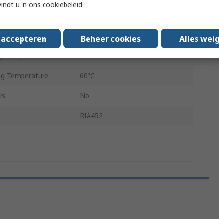
vindt u in
ons cookiebeleid
92mm
150mm
s accepteren
Beheer cookies
Alles wei
g Temperature
20°C
g Temperature
60°C
ls
No
RIA452