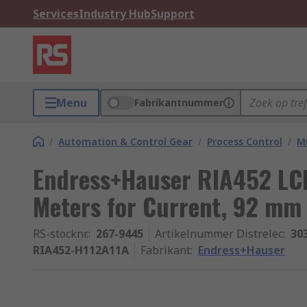
Services
Industry Hub
Support
Menu
Fabrikantnummer
/
Automation & Control Gear
/
Process Control
/
Mu
Endress+Hauser RIA452 LCD
Meters for Current, 92 mm
RS-stocknr.
:
267-9445
Artikelnummer Distrelec
:
30
RIA452-H112A11A
Fabrikant
:
Endress+Hauser