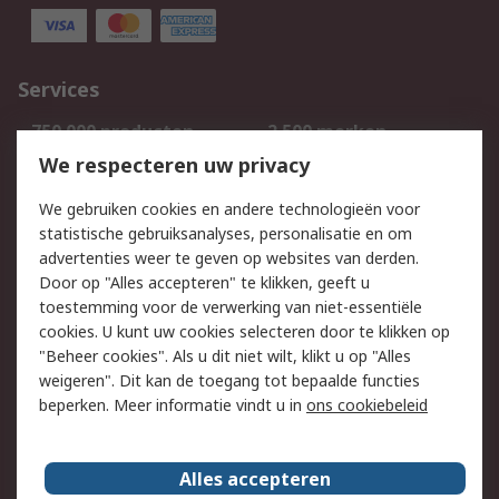
Services
750.000 producten
2.500 merken
Bestellen
Inkoopoplossingen
We respecteren uw privacy
Retouren
Technisch advies
We gebruiken cookies en andere technologieën voor
Track & Trace
statistische gebruiksanalyses, personalisatie en om
advertenties weer te geven op websites van derden.
Wettelijk
Door op "Alles accepteren" te klikken, geeft u
toestemming voor de verwerking van niet-essentiële
Cookiebeleid
Email veiligheid
cookies. U kunt uw cookies selecteren door te klikken op
Privacybeleid
Websitevoorwaarden
"Beheer cookies". Als u dit niet wilt, klikt u op "Alles
weigeren". Dit kan de toegang tot bepaalde functies
Algemene
beperken. Meer informatie vindt u in
ons cookiebeleid
verkoopvoorwaarden
Over RS
Alles accepteren