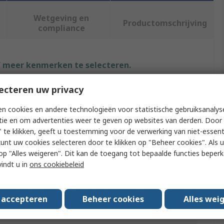
Wetgeving en
Productomschrijving
compliance
f meer kenmerken te selecteren.
ecteren uw privacy
Waarde
n cookies en andere technologieën voor statistische gebruiksanalys
Keithley
tie en om advertenties weer te geven op websites van derden. Door 
 te klikken, geeft u toestemming voor de verwerking van niet-essent
Multimeter Application Adapter
kunt uw cookies selecteren door te klikken op "Beheer cookies". Als u 
USB to GPIB Interface Adapter
 u op "Alles weigeren". Dit kan de toegang tot bepaalde functies beper
vindt u in
ons cookiebeleid
Automated Test Equipment
KUSB-488B
s accepteren
Beheer cookies
Alles wei
ovals
European Directive 2004/108/EEC