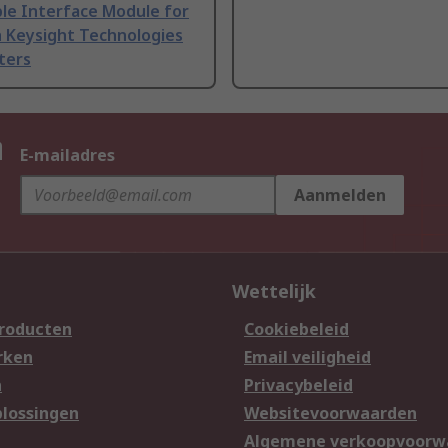
ble Interface Module for
h Keysight Technologies
ters
n
E-mailadres
Aanmelden
Wettelijk
producten
Cookiebeleid
rken
Email veiligheid
n
Privacybeleid
lossingen
Websitevoorwaarden
n
Algemene verkoopvoorw