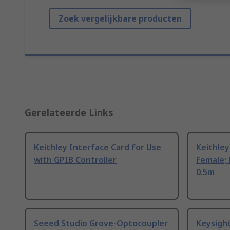
Zoek vergelijkbare producten
Gerelateerde Links
Keithley Interface Card for Use
Keithley
with GPIB Controller
Female; 
0.5m
Seeed Studio Grove-Optocoupler
Keysigh