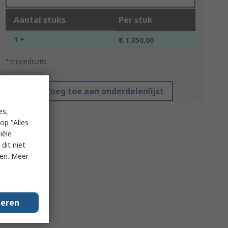
Aantal stuks
Per stuk
1 +
€ 1.350,00
*prijsindicatie
Voeg toe aan onderdelenlijst
es,
op "Alles
iële
dit niet
ken. Meer
geren