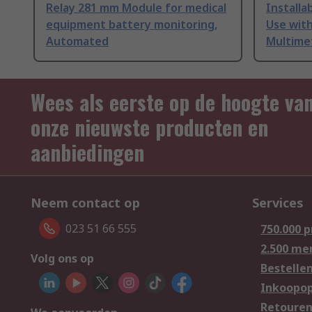
Relay 281 mm Module for medical
Installa
equipment battery monitoring,
Use wit
Automated
Multime
Wees als eerste op de hoogte va
onze nieuwste producten en
aanbiedingen
Neem contact op
Services
023 51 66 555
750.000 
2.500 me
Volg ons op
Bestelle
Inkoopop
Retoure