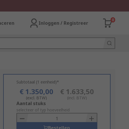
0
aceren
Inloggen / Registreer
Subtotaal (1 eenheid)*
€ 1.350,00
€ 1.633,50
(excl. BTW)
(incl. BTW)
Add
Aantal stuks
to
selecteer of typ hoeveelheid
Basket
Bestellen