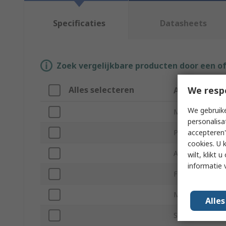
Specificaties
Datasheets
Zoek vergelijkbare producten door een o
We resp
Alles selecteren
Attribuut
We gebruike
Merk
personalisa
accepteren"
Product Type
cookies. U 
Accessory Type
wilt, klikt
informatie 
For Use With
Model Number
Alle
Standards/Appr