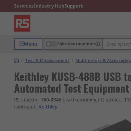
Services
Industry Hub
Support
Menu
Fabrikantnummer
/
Test & Measurement
/
Multimeters & Accessories
Keithley KUSB-488B USB to
Automated Test Equipment
RS-stocknr.
:
760-0345
Artikelnummer Distrelec
:
11
Fabrikant
:
Keithley