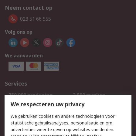
Neem contact op
023 51 66 555
Volg ons op
We aanvaarden
Services
750.000 producten
2.500 merken
Bestellen
Inkoopoplossingen
We respecteren uw privacy
Retouren
Technisch advies
We gebruiken cookies en andere technologieën voor
Track & Trace
statistische gebruiksanalyses, personalisatie en om
advertenties weer te geven op websites van derden.
Wettelijk