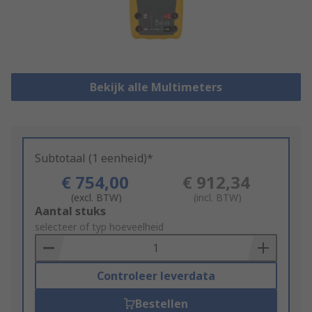
Bekijk alle Multimeters
Subtotaal (1 eenheid)*
€ 754,00
€ 912,34
(excl. BTW)
(incl. BTW)
Add
Aantal stuks
to
selecteer of typ hoeveelheid
Basket
Controleer leverdata
Bestellen