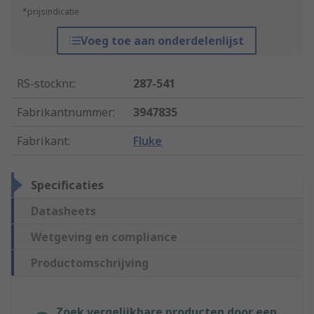
*prijsindicatie
Voeg toe aan onderdelenlijst
RS-stocknr.
:
287-541
Fabrikantnummer
:
3947835
Fabrikant
:
Fluke
Specificaties
Datasheets
Wetgeving en compliance
Productomschrijving
Zoek vergelijkbare producten door een