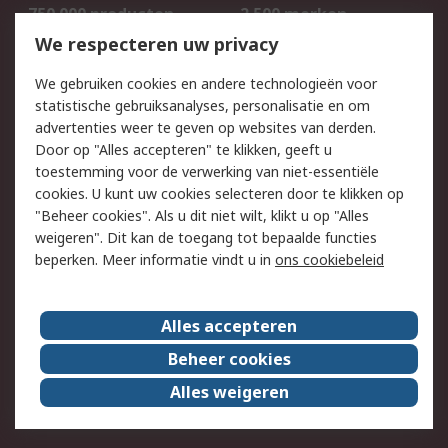
750.000 producten
2.500 merken
Bestellen
Inkoopoplossingen
We respecteren uw privacy
Retouren
Technisch advies
We gebruiken cookies en andere technologieën voor
Track & Trace
statistische gebruiksanalyses, personalisatie en om
advertenties weer te geven op websites van derden.
Wettelijk
Door op "Alles accepteren" te klikken, geeft u
toestemming voor de verwerking van niet-essentiële
Cookiebeleid
Email veiligheid
cookies. U kunt uw cookies selecteren door te klikken op
Privacybeleid
Websitevoorwaarden
"Beheer cookies". Als u dit niet wilt, klikt u op "Alles
weigeren". Dit kan de toegang tot bepaalde functies
Algemene
beperken. Meer informatie vindt u in
ons cookiebeleid
verkoopvoorwaarden
Over RS
Alles accepteren
RS Group
Over ons
Beheer cookies
RS wereldwijd
Werken bij RS
Alles weigeren
ESG