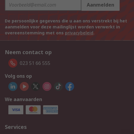
Aanmelden
De persoonlijke gegevens die u aan ons verstrekt bij het
aanmelden voor deze mailinglijst worden verwerkt in
overeenstemming met ons
privacybeleid
.
Neem contact op
023 51 66 555
Volg ons op
We aanvaarden
Services