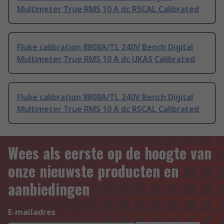
Multimeter True RMS 10 A dc RSCAL Calibrated
Fluke calibration 8808A/TL 240V Bench Digital
Multimeter True RMS 10 A dc UKAS Calibrated
Fluke calibration 8808A/TL 240V Bench Digital
Multimeter True RMS 10 A dc RSCAL Calibrated
Wees als eerste op de hoogte van
onze nieuwste producten en
aanbiedingen
E-mailadres