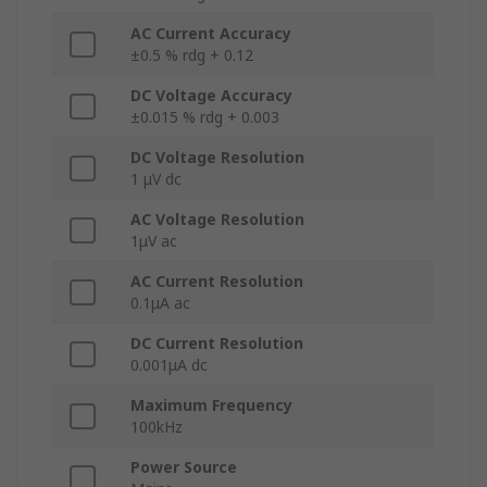
AC Current Accuracy
±0.5 % rdg + 0.12
DC Voltage Accuracy
±0.015 % rdg + 0.003
DC Voltage Resolution
1 μV dc
AC Voltage Resolution
1μV ac
AC Current Resolution
0.1μA ac
DC Current Resolution
0.001μA dc
Maximum Frequency
100kHz
Power Source