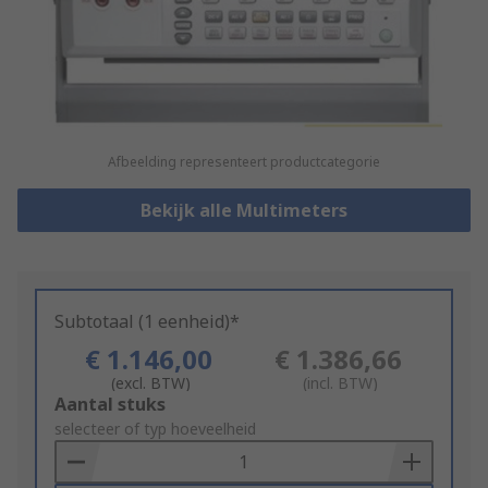
Afbeelding representeert productcategorie
Bekijk alle Multimeters
Subtotaal (1 eenheid)*
€ 1.146,00
€ 1.386,66
(excl. BTW)
(incl. BTW)
Add
Aantal stuks
to
selecteer of typ hoeveelheid
Basket