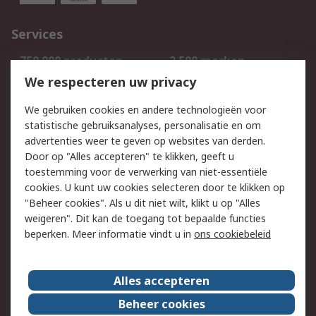
Services
750.000 producten
2.500 merken
Bestellen
Inkoopoplossingen
We respecteren uw privacy
Retouren
Technisch advies
We gebruiken cookies en andere technologieën voor
Track & Trace
statistische gebruiksanalyses, personalisatie en om
advertenties weer te geven op websites van derden.
Wettelijk
Door op "Alles accepteren" te klikken, geeft u
toestemming voor de verwerking van niet-essentiële
Cookiebeleid
Email veiligheid
cookies. U kunt uw cookies selecteren door te klikken op
Privacybeleid
Websitevoorwaarden
"Beheer cookies". Als u dit niet wilt, klikt u op "Alles
weigeren". Dit kan de toegang tot bepaalde functies
Algemene
beperken. Meer informatie vindt u in
ons cookiebeleid
verkoopvoorwaarden
Over RS
Alles accepteren
RS Group
Over ons
Beheer cookies