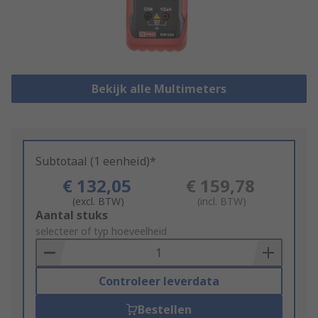
Bekijk alle Multimeters
Subtotaal (1 eenheid)*
€ 132,05
€ 159,78
(excl. BTW)
(incl. BTW)
Add
Aantal stuks
to
selecteer of typ hoeveelheid
Basket
Controleer leverdata
Bestellen