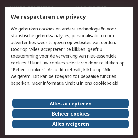
750.000 producten
2.500 merken
Bestellen
Inkoopoplossingen
We respecteren uw privacy
Retouren
Technisch advies
We gebruiken cookies en andere technologieën voor
Track & Trace
statistische gebruiksanalyses, personalisatie en om
advertenties weer te geven op websites van derden.
Wettelijk
Door op "Alles accepteren" te klikken, geeft u
toestemming voor de verwerking van niet-essentiële
Cookiebeleid
Email veiligheid
cookies. U kunt uw cookies selecteren door te klikken op
Privacybeleid
Websitevoorwaarden
"Beheer cookies". Als u dit niet wilt, klikt u op "Alles
weigeren". Dit kan de toegang tot bepaalde functies
Algemene
beperken. Meer informatie vindt u in
ons cookiebeleid
verkoopvoorwaarden
Over RS
Alles accepteren
RS Group
Over ons
Beheer cookies
RS wereldwijd
Werken bij RS
Alles weigeren
ESG