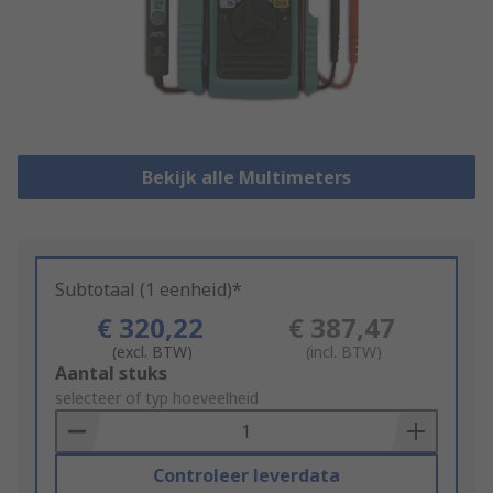
Bekijk alle Multimeters
Subtotaal (1 eenheid)*
€ 320,22
€ 387,47
(excl. BTW)
(incl. BTW)
Add
Aantal stuks
to
selecteer of typ hoeveelheid
Basket
Controleer leverdata