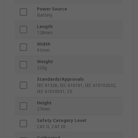
Power Source
Battery
Length
128mm
Width
91mm
Weight
220g
Standards/Approvals
IEC 61326, IEC 610101, IEC 610102032,
IEC 61010031, CE
Height
27mm
Safety Category Level
CAT II, CAT III
Calibrated