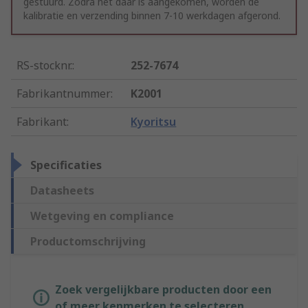
gestuurd. Zodra het daar is aangekomen, worden de
kalibratie en verzending binnen 7-10 werkdagen afgerond.
RS-stocknr.
:
252-7674
Fabrikantnummer
:
K2001
Fabrikant
:
Kyoritsu
Specificaties
Datasheets
Wetgeving en compliance
Productomschrijving
Zoek vergelijkbare producten door een
of meer kenmerken te selecteren.