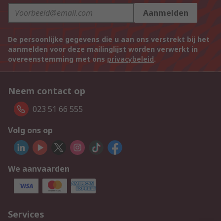
Aanmelden
De persoonlijke gegevens die u aan ons verstrekt bij het
aanmelden voor deze mailinglijst worden verwerkt in
overeenstemming met ons
privacybeleid
.
Neem contact op
023 51 66 555
Volg ons op
We aanvaarden
Services