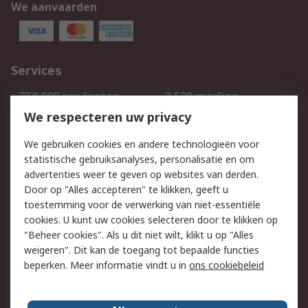
We aanvaarden
Services
750.000 producten
2.500 merken
Bestellen
Inkoopoplossingen
We respecteren uw privacy
Retouren
Technisch advies
We gebruiken cookies en andere technologieën voor
Track & Trace
statistische gebruiksanalyses, personalisatie en om
advertenties weer te geven op websites van derden.
Wettelijk
Door op "Alles accepteren" te klikken, geeft u
toestemming voor de verwerking van niet-essentiële
Cookiebeleid
Email veiligheid
cookies. U kunt uw cookies selecteren door te klikken op
Privacybeleid
Websitevoorwaarden
"Beheer cookies". Als u dit niet wilt, klikt u op "Alles
weigeren". Dit kan de toegang tot bepaalde functies
Algemene
beperken. Meer informatie vindt u in
ons cookiebeleid
verkoopvoorwaarden
Over RS