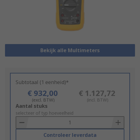
Bekijk alle Multimeters
Subtotaal (1 eenheid)*
€ 932,00
€ 1.127,72
(excl. BTW)
(incl. BTW)
Add
Aantal stuks
to
selecteer of typ hoeveelheid
Basket
Controleer leverdata