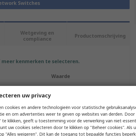
Network Switches
Wetgeving en
Productomschrijving
compliance
f meer kenmerken te selecteren.
Waarde
Brainboxes
ecteren uw privacy
Ports
5
n cookies en andere technologieën voor statistische gebruiksanalys
tie en om advertenties weer te geven op websites van derden. Door 
pe
Ethernet Switch
 te klikken, geeft u toestemming voor de verwerking van niet-essent
e
Unmanaged
kunt uw cookies selecteren door te klikken op "Beheer cookies". Als u 
 u op "Alles weigeren". Dit kan de toegang tot bepaalde functies beper