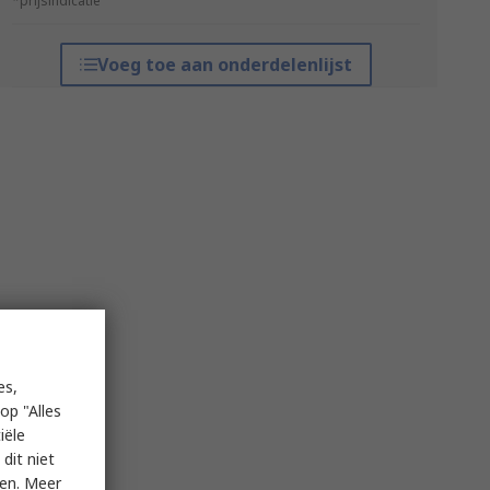
*prijsindicatie
Voeg toe aan onderdelenlijst
es,
op "Alles
iële
dit niet
ken. Meer