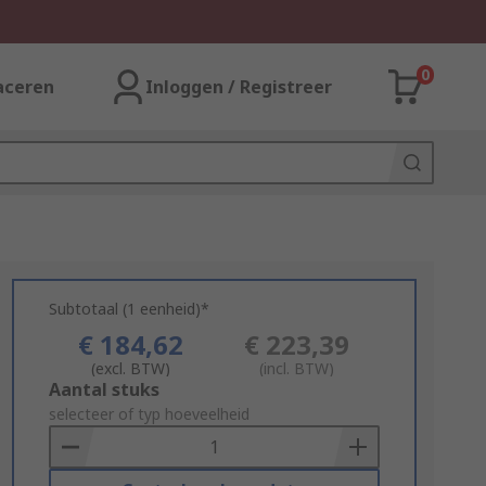
0
aceren
Inloggen / Registreer
Subtotaal (1 eenheid)*
€ 184,62
€ 223,39
(excl. BTW)
(incl. BTW)
Add
Aantal stuks
to
selecteer of typ hoeveelheid
Basket