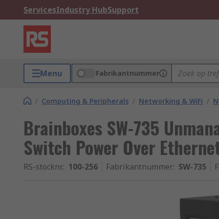
Services
Industry Hub
Support
Menu
Fabrikantnummer
/
Computing & Peripherals
/
Networking & WiFi
/
N
Brainboxes SW-735 Unmana
Switch Power Over Etherne
RS-stocknr.
:
100-256
Fabrikantnummer
:
SW-735
F