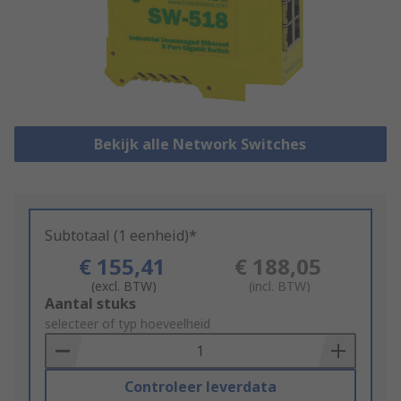
Bekijk alle Network Switches
Subtotaal (1 eenheid)*
€ 155,41
€ 188,05
(excl. BTW)
(incl. BTW)
Add
Aantal stuks
to
selecteer of typ hoeveelheid
Basket
Controleer leverdata