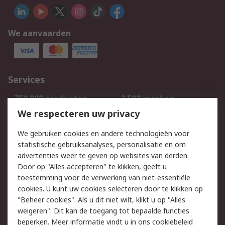
We aanvaarden
Services
750.000 producten
2.500 merken
Bestellen
Inkoopoplossingen
We respecteren uw privacy
Retouren
Technisch advies
We gebruiken cookies en andere technologieën voor
Track & Trace
statistische gebruiksanalyses, personalisatie en om
advertenties weer te geven op websites van derden.
Wettelijk
Door op "Alles accepteren" te klikken, geeft u
toestemming voor de verwerking van niet-essentiële
Cookiebeleid
Email veiligheid
cookies. U kunt uw cookies selecteren door te klikken op
Privacybeleid
Websitevoorwaarden
"Beheer cookies". Als u dit niet wilt, klikt u op "Alles
weigeren". Dit kan de toegang tot bepaalde functies
Algemene
beperken. Meer informatie vindt u in
ons cookiebeleid