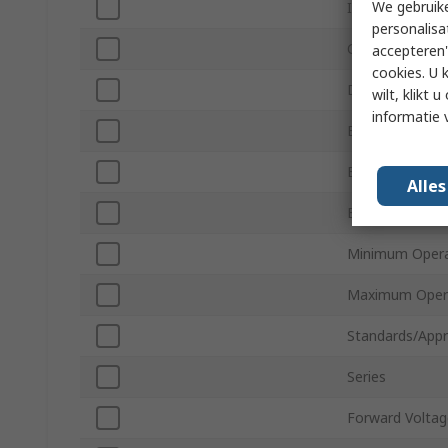
We gebruike
Interface Type
personalisa
Contrast Ratio
accepteren"
cookies. U 
Driver Mountin
wilt, klikt
informatie 
External Depth
External Height
Alle
External Width
Minimum Opera
Maximum Opera
Standards/Appr
Series
Forward Voltag