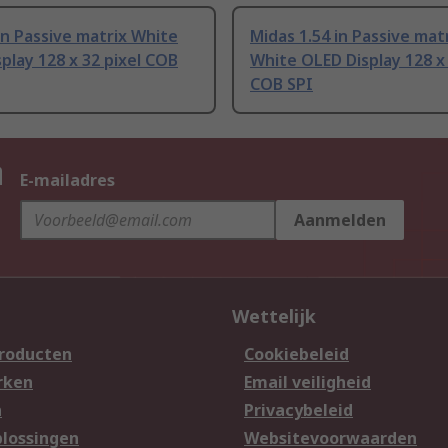
in Passive matrix White
Midas 1.54 in Passive mat
play 128 x 32 pixel COB
White OLED Display 128 x 
COB SPI
n
E-mailadres
Aanmelden
Wettelijk
producten
Cookiebeleid
rken
Email veiligheid
n
Privacybeleid
lossingen
Websitevoorwaarden