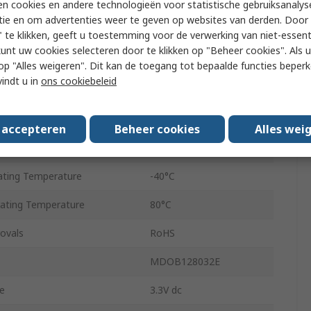
n cookies en andere technologieën voor statistische gebruiksanalys
SPI
tie en om advertenties weer te geven op websites van derden. Door 
2000:1
 te klikken, geeft u toestemming voor de verwerking van niet-essent
kunt uw cookies selecteren door te klikken op "Beheer cookies". Als u 
g
COB
 u op "Alles weigeren". Dit kan de toegang tot bepaalde functies beper
vindt u in
ons cookiebeleid
2.41mm
2.41mm
s accepteren
Beheer cookies
Alles wei
32.5mm
ting Temperature
-40°C
ting Temperature
80°C
ovals
RoHS
MDOB128032E
e
3.3V dc