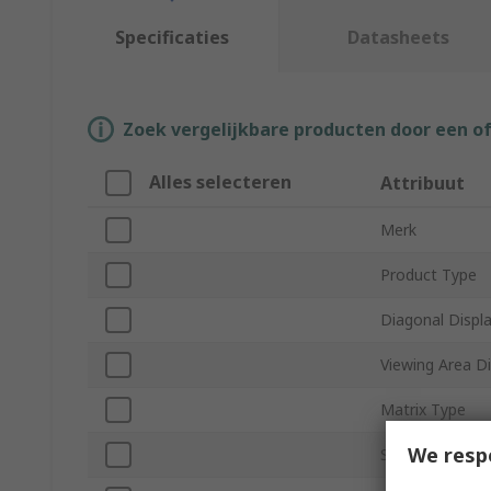
Specificaties
Datasheets
Zoek vergelijkbare producten door een o
Alles selecteren
Attribuut
Merk
Product Type
Diagonal Displa
Viewing Area D
Matrix Type
We resp
Screen Resolut