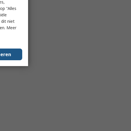
es,
op "Alles
iële
dit niet
ken. Meer
geren