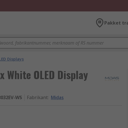
Pakket tr
LED Displays
ix White OLED Display
032EV-WS
Fabrikant
:
Midas