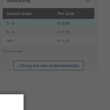
Bulkkorting
Aantal stuks
Per stuk
1 - 4
€ 12,95
5 - 9
€ 11,95
10 +
€ 11,65
*prijsindicatie
Voeg toe aan onderdelenlijst