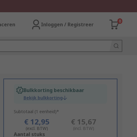
0
aceren
Inloggen / Registreer
Bulkkorting beschikbaar
Bekijk bulkkorting
Subtotaal (1 eenheid)*
€ 12,95
€ 15,67
(excl. BTW)
(incl. BTW)
Add
Aantal stuks