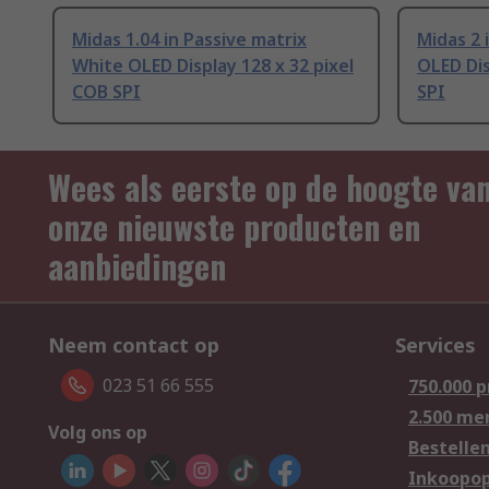
Midas 1.04 in Passive matrix
Midas 2 
White OLED Display 128 x 32 pixel
OLED Dis
COB SPI
SPI
Wees als eerste op de hoogte va
onze nieuwste producten en
aanbiedingen
Neem contact op
Services
023 51 66 555
750.000 
2.500 me
Volg ons op
Bestelle
Inkoopop