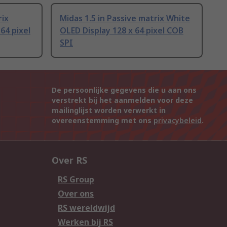
rix
Midas 1.5 in Passive matrix White
64 pixel
OLED Display 128 x 64 pixel COB
SPI
De persoonlijke gegevens die u aan ons
verstrekt bij het aanmelden voor deze
mailinglijst worden verwerkt in
overeenstemming met ons
privacybeleid
.
Over RS
RS Group
Over ons
RS wereldwijd
Werken bij RS