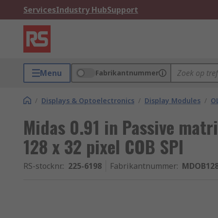
Services
Industry Hub
Support
Menu
Fabrikantnummer
/
Displays & Optoelectronics
/
Display Modules
/
O
Midas 0.91 in Passive matr
128 x 32 pixel COB SPI
RS-stocknr.
:
225-6198
Fabrikantnummer
:
MDOB128