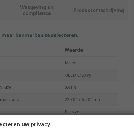
Wetgeving en
Productomschrijving
compliance
f meer kenmerken te selecteren.
Waarde
Midas
OLED Display
y Size
0.91in
imensions
22.384 x 5.584 mm
Passive
ecteren uw privacy
ion
128 x 32 pixel