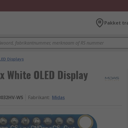
Pakket tr
LED Displays
ix White OLED Display
032HV-WS
Fabrikant
:
Midas