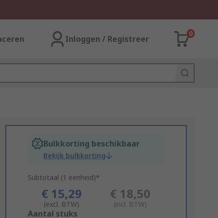
0
aceren
Inloggen / Registreer
Bulkkorting beschikbaar
Bekijk bulkkorting
Subtotaal (1 eenheid)*
€ 15,29
€ 18,50
(excl. BTW)
(incl. BTW)
Add
Aantal stuks