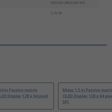
MDOB128032HV-WS
e
5.2V dc
54 in Passive matrix
Midas 1.5 in Passive matr
ED Display 128 x 64 pixel
OLED Display 128 x 64 pix
SPI