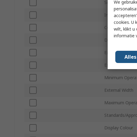
We gebruike
Screen Resoluti
personalisa
Interface Type
accepteren"
cookies. U 
Contrast Ratio
wilt, klikt
informatie 
Driver Mounting
External Depth
Alle
External Height
Minimum Operat
External Width
Maximum Opera
Standards/Appro
Display Colour