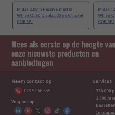
Midas 2.08 in Passive matrix
Midas 1.
White OLED Display 256 x 64 pixel
White OL
COB SPI
COB SPI
Wees als eerste op de hoogte va
onze nieuwste producten en
aanbiedingen
Neem contact op
Services
023 51 66 555
750.000 
2.500 me
Volg ons op
Bestelle
Inkoopop