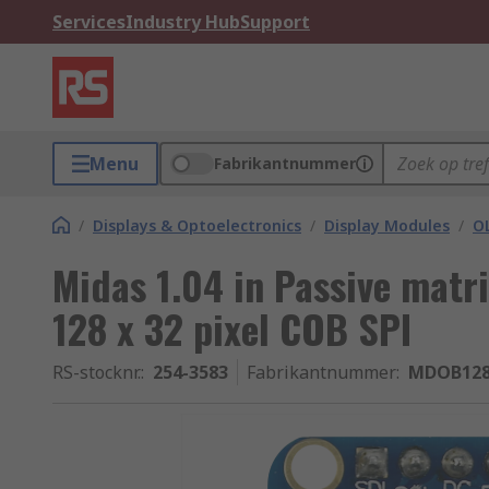
Services
Industry Hub
Support
Menu
Fabrikantnummer
/
Displays & Optoelectronics
/
Display Modules
/
O
Midas 1.04 in Passive matr
128 x 32 pixel COB SPI
RS-stocknr.
:
254-3583
Fabrikantnummer
:
MDOB128