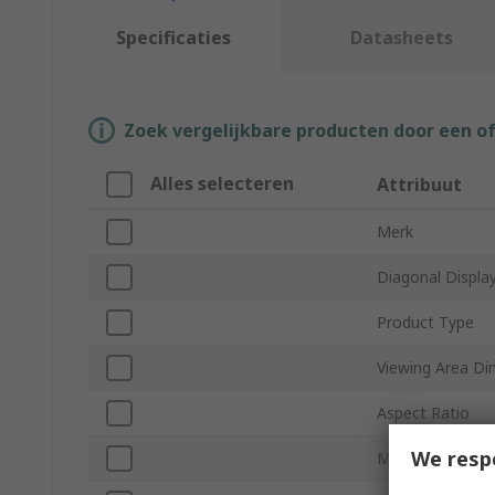
Specificaties
Datasheets
Zoek vergelijkbare producten door een o
Alles selecteren
Attribuut
Merk
Diagonal Display
Product Type
Viewing Area Di
Aspect Ratio
We resp
Matrix Type