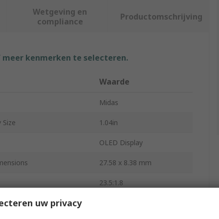
Wetgeving en
Productomschrijving
compliance
f meer kenmerken te selecteren.
Waarde
Midas
 Size
1.04in
OLED Display
mensions
27.58 x 8.38 mm
23.5:1.8
ecteren uw privacy
Passive