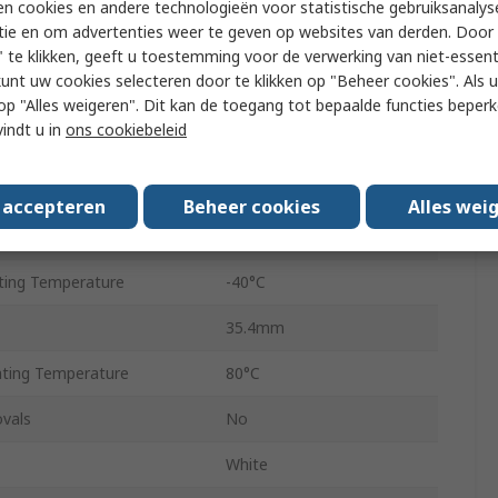
n cookies en andere technologieën voor statistische gebruiksanalys
on
128 x 32 pixel
tie en om advertenties weer te geven op websites van derden. Door 
SPI
 te klikken, geeft u toestemming voor de verwerking van niet-essent
kunt uw cookies selecteren door te klikken op "Beheer cookies". Als u 
10000:1
 u op "Alles weigeren". Dit kan de toegang tot bepaalde functies beper
vindt u in
ons cookiebeleid
COB
1.80mm
s accepteren
Beheer cookies
Alles wei
1.80mm
ing Temperature
-40°C
35.4mm
ting Temperature
80°C
vals
No
White