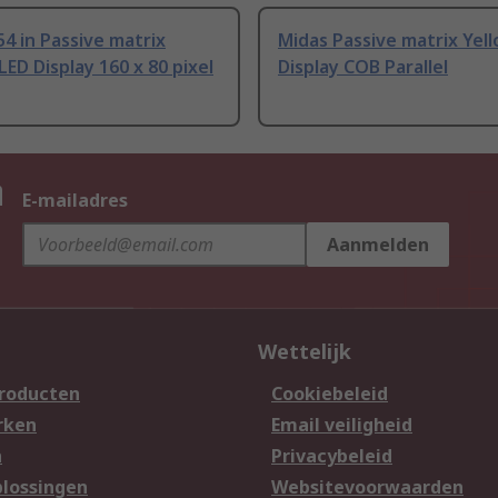
54 in Passive matrix
Midas Passive matrix Yel
ED Display 160 x 80 pixel
Display COB Parallel
n
E-mailadres
Aanmelden
Wettelijk
producten
Cookiebeleid
rken
Email veiligheid
n
Privacybeleid
lossingen
Websitevoorwaarden