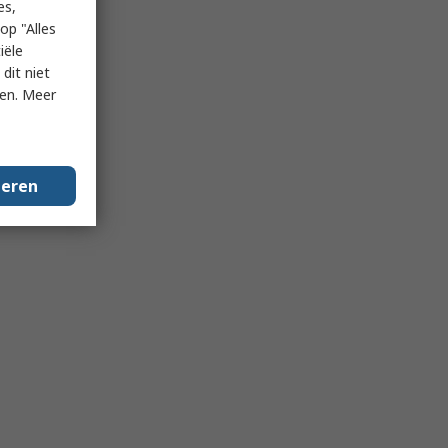
es,
op "Alles
iële
dit niet
ken. Meer
geren