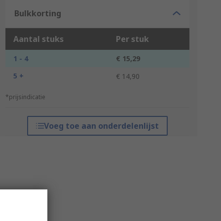
Bulkkorting
Aantal stuks
Per stuk
1 - 4
€ 15,29
5 +
€ 14,90
*prijsindicatie
Voeg toe aan onderdelenlijst