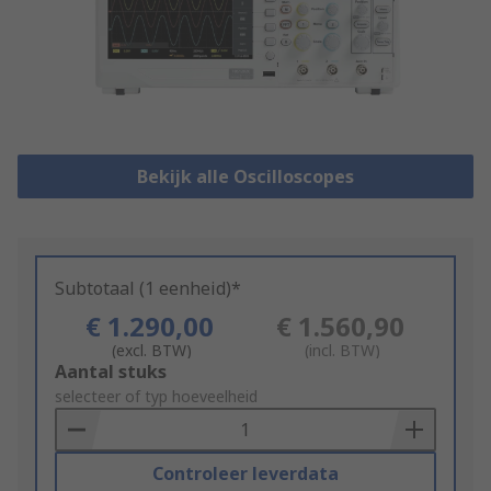
Bekijk alle Oscilloscopes
Subtotaal (1 eenheid)*
€ 1.290,00
€ 1.560,90
(excl. BTW)
(incl. BTW)
Add
Aantal stuks
to
selecteer of typ hoeveelheid
Basket
Controleer leverdata