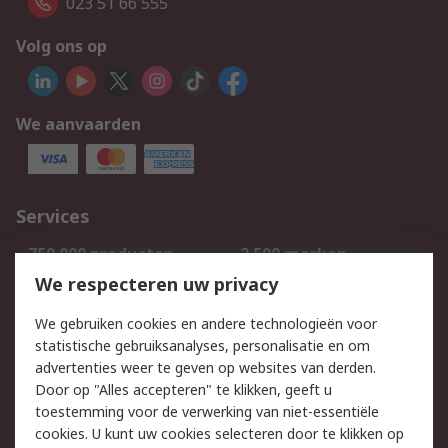
023 51 66 555
Volg ons op
We aanvaarden
Services
750.000 producten
2.500 merken
Bestellen
Inkoopoplossingen
We respecteren uw privacy
Retouren
Technisch advies
We gebruiken cookies en andere technologieën voor
Track & Trace
statistische gebruiksanalyses, personalisatie en om
advertenties weer te geven op websites van derden.
Wettelijk
Door op "Alles accepteren" te klikken, geeft u
toestemming voor de verwerking van niet-essentiële
Cookiebeleid
Email veiligheid
cookies. U kunt uw cookies selecteren door te klikken op