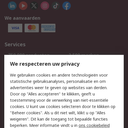
We aanvaarden
Services
750.000 producten
2.500 merken
Bestellen
Inkoopoplossingen
We respecteren uw privacy
Retouren
Technisch advies
We gebruiken cookies en andere technologieën voor
Track & Trace
statistische gebruiksanalyses, personalisatie en om
advertenties weer te geven op websites van derden.
Wettelijk
Door op "Alles accepteren" te klikken, geeft u
toestemming voor de verwerking van niet-essentiële
Cookiebeleid
Email veiligheid
cookies. U kunt uw cookies selecteren door te klikken op
Privacybeleid
Websitevoorwaarden
"Beheer cookies". Als u dit niet wilt, klikt u op "Alles
weigeren". Dit kan de toegang tot bepaalde functies
Algemene
beperken. Meer informatie vindt u in
ons cookiebeleid
verkoopvoorwaarden