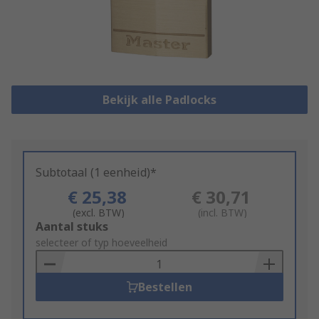
Bekijk alle Padlocks
Subtotaal (1 eenheid)*
€ 25,38
€ 30,71
(excl. BTW)
(incl. BTW)
Add
Aantal stuks
to
selecteer of typ hoeveelheid
Basket
Bestellen