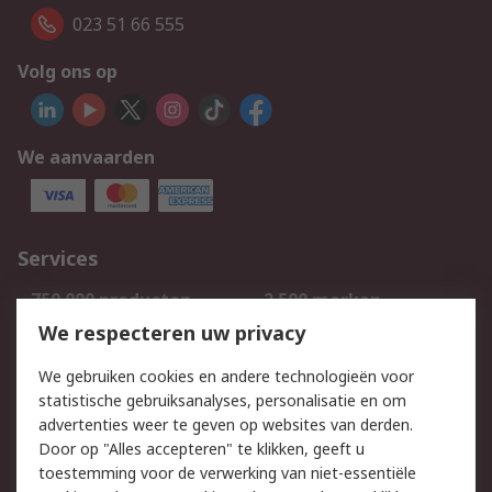
023 51 66 555
Volg ons op
We aanvaarden
Services
750.000 producten
2.500 merken
Bestellen
Inkoopoplossingen
We respecteren uw privacy
Retouren
Technisch advies
We gebruiken cookies en andere technologieën voor
Track & Trace
statistische gebruiksanalyses, personalisatie en om
advertenties weer te geven op websites van derden.
Wettelijk
Door op "Alles accepteren" te klikken, geeft u
toestemming voor de verwerking van niet-essentiële
Cookiebeleid
Email veiligheid