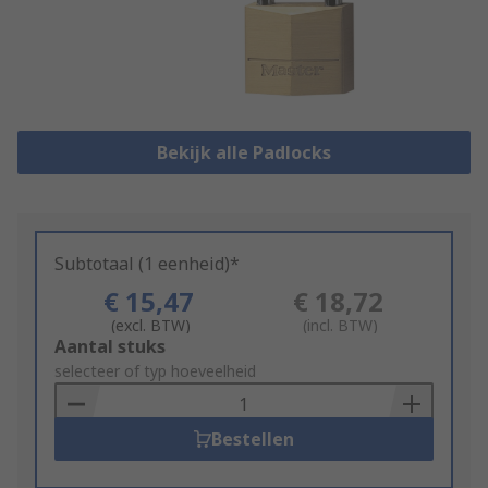
Bekijk alle Padlocks
Subtotaal (1 eenheid)*
€ 15,47
€ 18,72
(excl. BTW)
(incl. BTW)
Add
Aantal stuks
to
selecteer of typ hoeveelheid
Basket
Bestellen