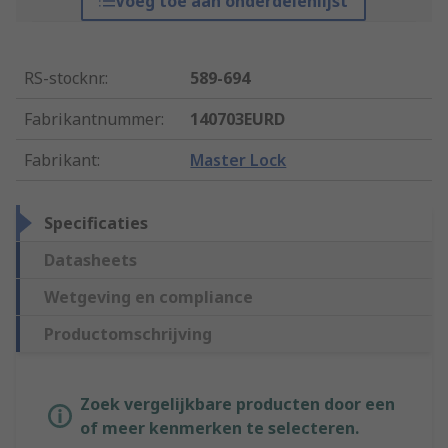
Voeg toe aan onderdelenlijst
RS-stocknr.
:
589-694
Fabrikantnummer
:
140703EURD
Fabrikant
:
Master Lock
Specificaties
Datasheets
Wetgeving en compliance
Productomschrijving
Zoek vergelijkbare producten door een
of meer kenmerken te selecteren.