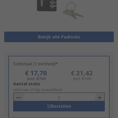
Bekijk alle Padlocks
Subtotaal (1 eenheid)*
€ 17,70
€ 21,42
(excl. BTW)
(incl. BTW)
Add
Aantal stuks
to
selecteer of typ hoeveelheid
Basket
Bestellen