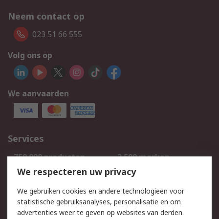
Neem contact op
023 51 66 555
Volg ons op
We aanvaarden
Services
750.000 producten
2.500 merken
Bestellen
Inkoopoplossingen
We respecteren uw privacy
Retouren
Technisch advies
We gebruiken cookies en andere technologieën voor
Track & Trace
statistische gebruiksanalyses, personalisatie en om
advertenties weer te geven op websites van derden.