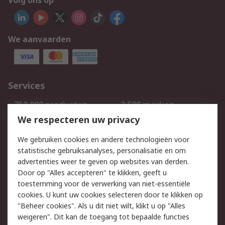
Volg ons op
We aanvaarden
Services
750.000 producten
2.500 merken
Bestellen
Inkoopoplossingen
We respecteren uw privacy
Retouren
Technisch advies
We gebruiken cookies en andere technologieën voor
Track & Trace
statistische gebruiksanalyses, personalisatie en om
advertenties weer te geven op websites van derden.
Wettelijk
Door op "Alles accepteren" te klikken, geeft u
toestemming voor de verwerking van niet-essentiële
Cookiebeleid
Email veiligheid
cookies. U kunt uw cookies selecteren door te klikken op
Privacybeleid
Websitevoorwaarden
"Beheer cookies". Als u dit niet wilt, klikt u op "Alles
weigeren". Dit kan de toegang tot bepaalde functies
Algemene