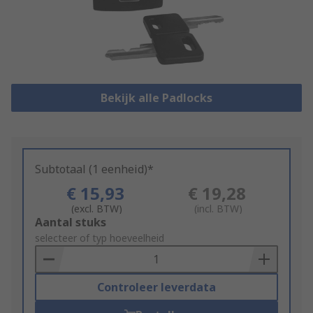
Bekijk alle Padlocks
Subtotaal (1 eenheid)*
€ 15,93
€ 19,28
(excl. BTW)
(incl. BTW)
Add
Aantal stuks
to
selecteer of typ hoeveelheid
Basket
Controleer leverdata