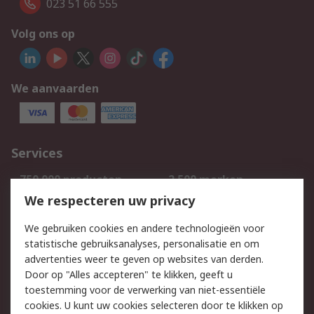
023 51 66 555
Volg ons op
We aanvaarden
Services
750.000 producten
2.500 merken
Bestellen
Inkoopoplossingen
We respecteren uw privacy
Retouren
Technisch advies
We gebruiken cookies en andere technologieën voor
Track & Trace
statistische gebruiksanalyses, personalisatie en om
advertenties weer te geven op websites van derden.
Wettelijk
Door op "Alles accepteren" te klikken, geeft u
toestemming voor de verwerking van niet-essentiële
Cookiebeleid
Email veiligheid
cookies. U kunt uw cookies selecteren door te klikken op