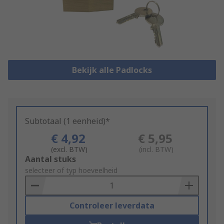
Bekijk alle Padlocks
Subtotaal (1 eenheid)*
€ 4,92
€ 5,95
(excl. BTW)
(incl. BTW)
Add
Aantal stuks
to
selecteer of typ hoeveelheid
Basket
Controleer leverdata