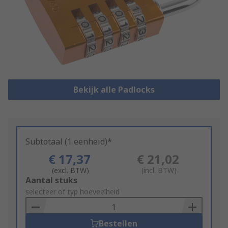
Bekijk alle Padlocks
Subtotaal (1 eenheid)*
€ 17,37
€ 21,02
(excl. BTW)
(incl. BTW)
Add
Aantal stuks
to
selecteer of typ hoeveelheid
Basket
Bestellen