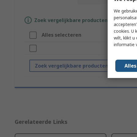
We gebruike
personalisa
Zoek vergelijkbare producten door een o
accepteren"
cookies. U 
Alles selecteren
wilt, klikt
informatie 
Alle
Zoek vergelijkbare producten
Gerelateerde Links