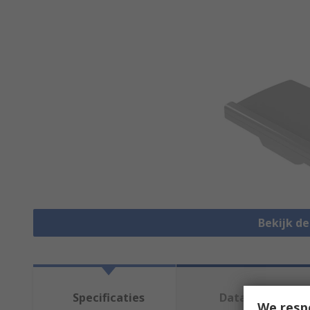
Bekijk d
Specificaties
Datasheets
We resp