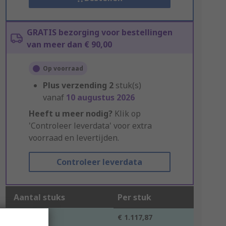
GRATIS bezorging voor bestellingen
van meer dan € 90,00
Op voorraad
Plus verzending
2
stuk(s)
vanaf
10 augustus 2026
Heeft u meer nodig?
Klik op
'Controleer leverdata' voor extra
voorraad en levertijden.
Controleer leverdata
Aantal stuks
Per stuk
1 +
€ 1.117,87