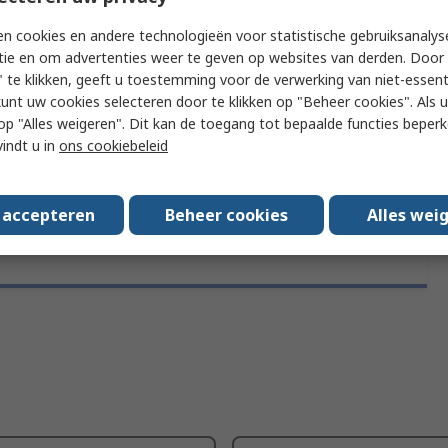
n cookies en andere technologieën voor statistische gebruiksanalys
tie en om advertenties weer te geven op websites van derden. Door 
f meer kenmerken te selecteren.
 te klikken, geeft u toestemming voor de verwerking van niet-essent
kunt uw cookies selecteren door te klikken op "Beheer cookies". Als u 
Attribuut
Waarde
 u op "Alles weigeren". Dit kan de toegang tot bepaalde functies beper
vindt u in
ons cookiebeleid
Merk
RS PRO
s accepteren
Beheer cookies
Alles wei