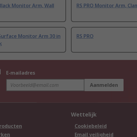
lack Monitor Arm, Wall
RS PRO Monitor Arm, Cla
urface Monitor Arm 30 in
RS PRO
k
n
E-mailadres
Aanmelden
Wettelijk
producten
Cookiebeleid
rken
Email veiligheid