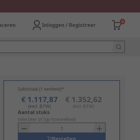
0
aceren
Inloggen / Registreer
Subtotaal (1 eenheid)*
€ 1.117,87
€ 1.352,62
(excl. BTW)
(incl. BTW)
Add
Aantal stuks
to
selecteer of typ hoeveelheid
Basket
Bestellen