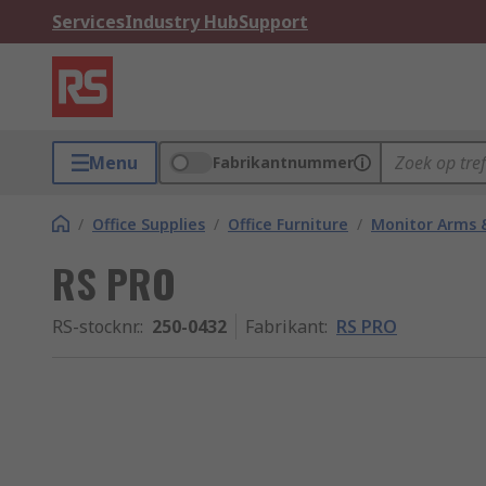
Services
Industry Hub
Support
Menu
Fabrikantnummer
/
Office Supplies
/
Office Furniture
/
Monitor Arms 
RS PRO
RS-stocknr.
:
250-0432
Fabrikant
:
RS PRO