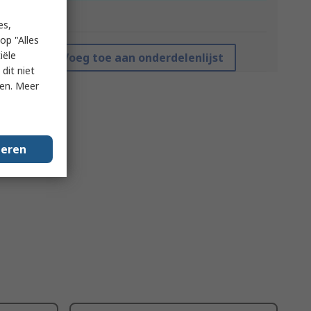
*prijsindicatie
es,
op "Alles
iële
Voeg toe aan onderdelenlijst
dit niet
ken. Meer
geren