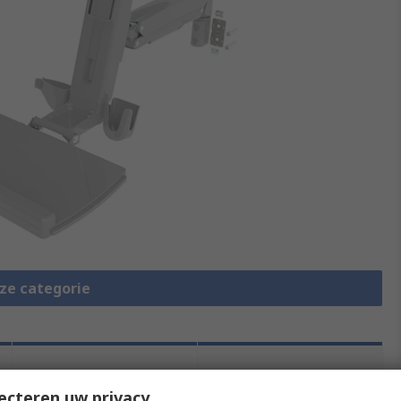
eze categorie
Wetgeving en
Productomschrijving
compliance
ecteren uw privacy