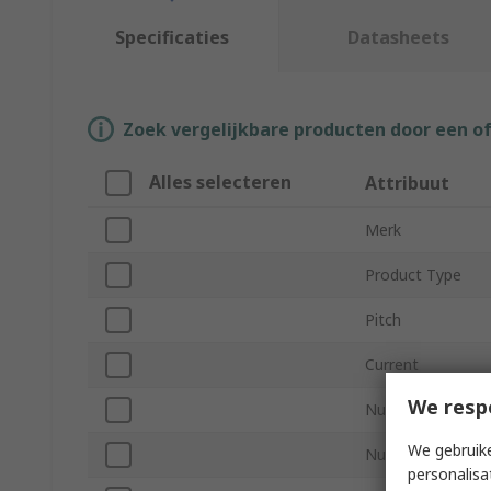
Specificaties
Datasheets
Zoek vergelijkbare producten door een o
Alles selecteren
Attribuut
Merk
Product Type
Pitch
Current
We resp
Number of Conta
We gebruike
Number of Rows
personalisa