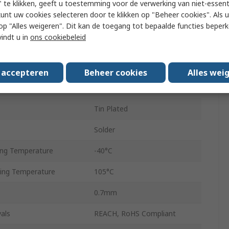
 te klikken, geeft u toestemming voor de verwerking van niet-essent
Straight
kunt uw cookies selecteren door te klikken op "Beheer cookies". Als u 
uded
Shrouded
 u op "Alles weigeren". Dit kan de toegang tot bepaalde functies beper
vindt u in
ons cookiebeleid
m
Wire-to-Board
Surface
s accepteren
Beheer cookies
Alles wei
Phosphor Bronze
Tin Plated
Solder
ng Temperature
-40°C
ing Temperature
105°C
0.7mm
als
REACH, RoHS Compliant