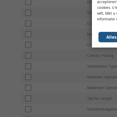
accepteren"
Orientation
cookies. U 
Shrouded/Unshro
wilt, klikt
informatie 
Connector Syste
Mount Type
Alle
Contact Material
Contact Plating
Termination Type
Minimum Operati
Maximum Operat
Tail Pin Length
Standards/Approv