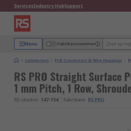
Services
Industry Hub
Support
Menu
Fabrikantnummer
/
Connectors
/
PCB Connectors & Wire Housings
/
P
RS PRO Straight Surface P
1 mm Pitch, 1 Row, Shroud
RS-stocknr.
:
147-154
Fabrikant
:
RS PRO