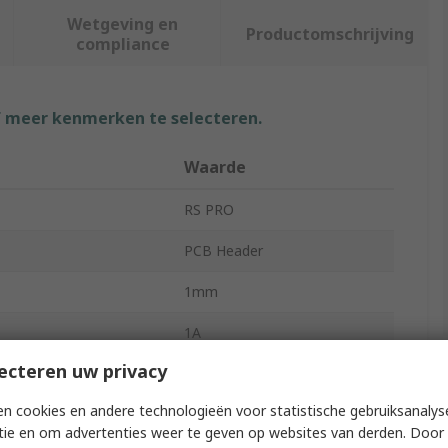
Wetgeving en
Productomschrijving
compliance
f meer kenmerken te selecteren.
Waarde
RS PRO
PCB Header
1mm
1A
ecteren uw privacy
cts
2
n cookies en andere technologieën voor statistische gebruiksanalys
1
tie en om advertenties weer te geven op websites van derden. Door 