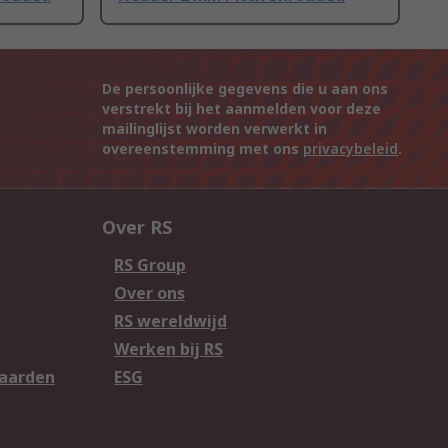
De persoonlijke gegevens die u aan ons
verstrekt bij het aanmelden voor deze
mailinglijst worden verwerkt in
overeenstemming met ons
privacybeleid
.
Over RS
RS Group
Over ons
RS wereldwijd
Werken bij RS
aarden
ESG