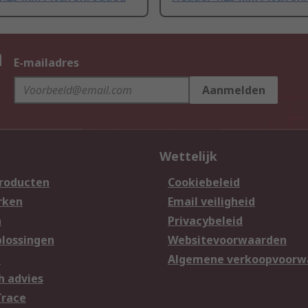
n
E-mailadres
Aanmelden
Wettelijk
producten
Cookiebeleid
rken
Email veiligheid
n
Privacybeleid
lossingen
Websitevoorwaarden
n
Algemene verkoopvoorw
h advies
Trace