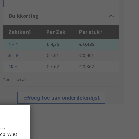
Bulkkorting
Zak(ken)
Per Zak
Per stuk*
1 - 4
€ 4,35
€ 0,435
5 - 9
€ 4,01
€ 0,401
10 +
€ 3,62
€ 0,362
*prijsindicatie
Voeg toe aan onderdelenlijst
es,
op "Alles