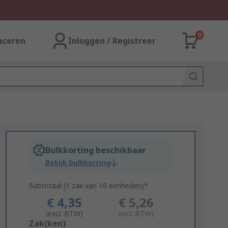
0
aceren
Inloggen / Registreer
Bulkkorting beschikbaar
Bekijk bulkkorting
Subtotaal (1 zak van 10 eenheden)*
€ 4,35
€ 5,26
(excl. BTW)
(incl. BTW)
Add
Zak(ken)