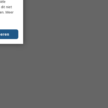
iële
dit niet
ken. Meer
geren