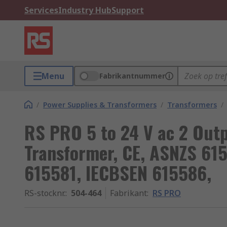
Services
Industry Hub
Support
Menu
Fabrikantnummer
/
Power Supplies & Transformers
/
Transformers
/
RS PRO 5 to 24 V ac 2 Out
Transformer, CE, ASNZS 61
615581, IECBSEN 615586,
RS-stocknr.
:
504-464
Fabrikant
:
RS PRO