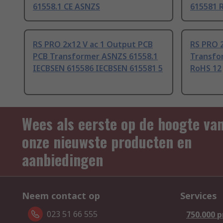
61558.1 CE ASNZS
615581 
RS PRO 2x12 V ac 1 Output PCB
RS PRO 
PCB Transformer ASNZS 61558.1
Transfo
IECBSEN 615586 IECBSEN 615581 5
RoHS 12
Wees als eerste op de hoogte va
onze nieuwste producten en
aanbiedingen
Neem contact op
Services
023 51 66 555
750.000 