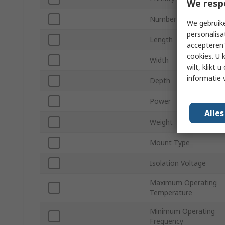
We resp
Number of Outputs
We gebruike
personalisa
Length
accepteren"
cookies. U 
Width
wilt, klikt
informatie 
Depth
Power
Alle
Weight
Mount Type
Isolation Voltage
Maximum Operating
Temperature
Minimum Operating
Frequency