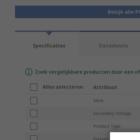
Bekijk alle 
Specificaties
Datasheets
Zoek vergelijkbare producten door een o
Alles selecteren
Attribuut
Merk
Secondary Voltage
Product Type
Primary Voltage