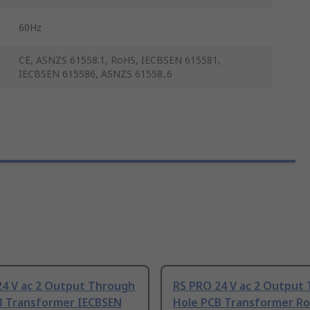
60Hz
CE, ASNZS 61558.1, RoHS, IECBSEN 615581,
IECBSEN 615586, ASNZS 61558..6
24 V ac 2 Output Through
RS PRO 24 V ac 2 Output
B Transformer IECBSEN
Hole PCB Transformer R