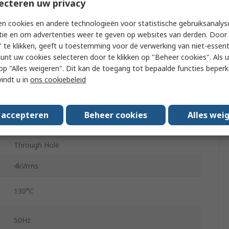
ecteren uw privacy
2
n cookies en andere technologieën voor statistische gebruiksanalys
tie en om advertenties weer te geven op websites van derden. Door 
54mm
 te klikken, geeft u toestemming voor de verwerking van niet-essent
kunt uw cookies selecteren door te klikken op "Beheer cookies". Als u 
45mm
 u op "Alles weigeren". Dit kan de toegang tot bepaalde functies beper
vindt u in
ons cookiebeleid
41mm
12VA
s accepteren
Beheer cookies
Alles wei
400g
Through Hole
4kVrms
130°C
50Hz