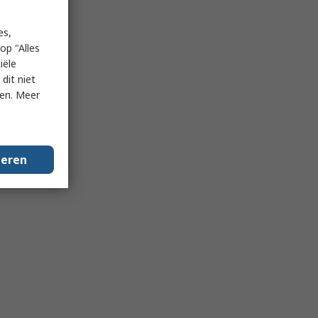
es,
op "Alles
iële
dit niet
ken. Meer
geren