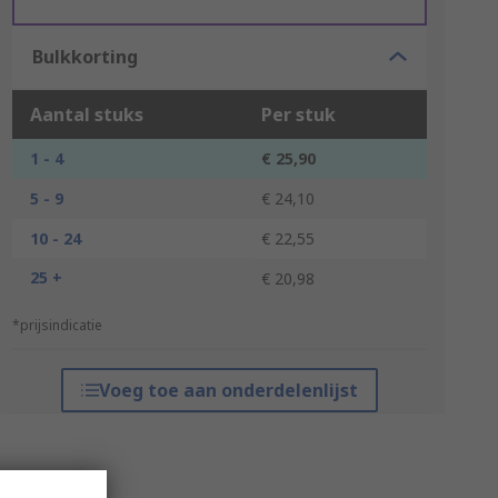
Bulkkorting
Aantal stuks
Per stuk
1 - 4
€ 25,90
5 - 9
€ 24,10
10 - 24
€ 22,55
25 +
€ 20,98
*prijsindicatie
Voeg toe aan onderdelenlijst