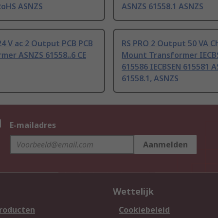
RoHS ASNZS
ASNZS 61558.1 ASNZS
24 V ac 2 Output PCB PCB
RS PRO 2 Output 50 VA Ch
rmer ASNZS 61558..6 CE
Mount Transformer IECB
615586 IECBSEN 615581 
61558.1, ASNZS
n
E-mailadres
Aanmelden
Wettelijk
producten
Cookiebeleid