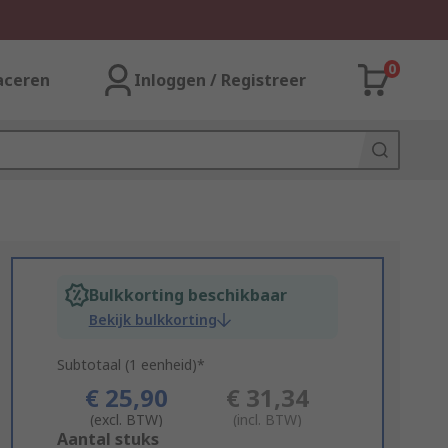
0
aceren
Inloggen / Registreer
Bulkkorting beschikbaar
Bekijk bulkkorting
Subtotaal (1 eenheid)*
€ 25,90
€ 31,34
(excl. BTW)
(incl. BTW)
Add
Aantal stuks