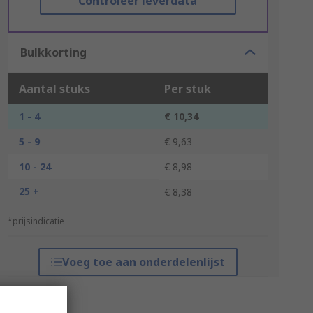
Controleer leverdata
Bulkkorting
Aantal stuks
Per stuk
1 - 4
€ 10,34
5 - 9
€ 9,63
10 - 24
€ 8,98
25 +
€ 8,38
*prijsindicatie
Voeg toe aan onderdelenlijst