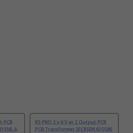
ut PCB
RS PRO 2 x 6 V ac 2 Output PCB
1558..6
PCB Transformer IECBSEN 615586