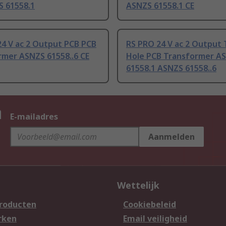
S 61558.1
ASNZS 61558.1 CE
24 V ac 2 Output PCB PCB
RS PRO 24 V ac 2 Output
rmer ASNZS 61558..6 CE
Hole PCB Transformer A
61558.1 ASNZS 61558..6
n
E-mailadres
Aanmelden
Wettelijk
producten
Cookiebeleid
rken
Email veiligheid