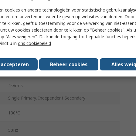
n cookies en andere technologieën voor statistische gebruiksanalys
48mm
tie en om advertenties weer te geven op websites van derden. Door 
 te klikken, geeft u toestemming voor de verwerking van niet-essent
29.5mm
kunt uw cookies selecteren door te klikken op "Beheer cookies". Als u 
2.3VA
 u op "Alles weigeren". Dit kan de toegang tot bepaalde functies beper
vindt u in
ons cookiebeleid
0.44kg
PCB
s accepteren
Beheer cookies
Alles wei
14
4kVrms
Single Primary, Independent Secondary
130°C
50Hz