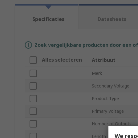
Specificaties
Datasheets
Zoek vergelijkbare producten door een o
Alles selecteren
Attribuut
Merk
Secondary Voltage
Product Type
Primary Voltage
Number of Outputs
We resp
Length