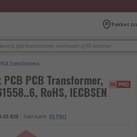
Pakket tr
PCB Transformers
t PCB PCB Transformer,
61558..6, RoHS, IECBSEN
4-03-828
Fabrikant
:
RS PRO