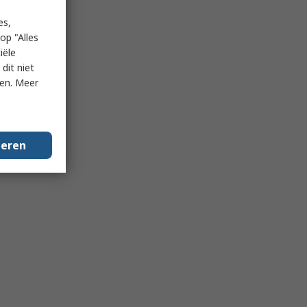
es,
op "Alles
iële
dit niet
ken. Meer
geren