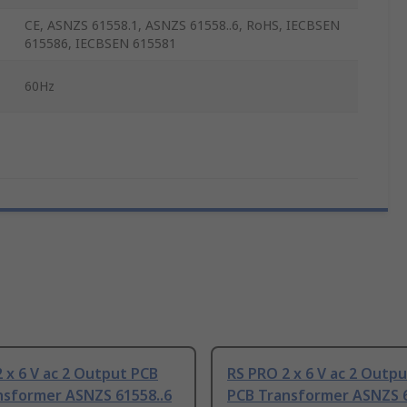
CE, ASNZS 61558.1, ASNZS 61558..6, RoHS, IECBSEN
615586, IECBSEN 615581
60Hz
 x 6 V ac 2 Output PCB
RS PRO 2 x 6 V ac 2 Outp
nsformer ASNZS 61558..6
PCB Transformer ASNZS 6