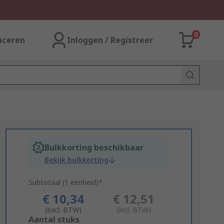
0
aceren
Inloggen / Registreer
Bulkkorting beschikbaar
Bekijk bulkkorting
Subtotaal (1 eenheid)*
€ 10,34
€ 12,51
(excl. BTW)
(incl. BTW)
Add
Aantal stuks