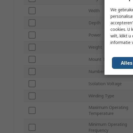
We gebruike
Width
personalisa
accepteren"
Depth
cookies. U 
Power
wilt, klikt
informatie 
Weight
Mount Type
Alle
Number of Pins
Isolation Voltage
Winding Type
Maximum Operating
Temperature
Minimum Operating
Frequency