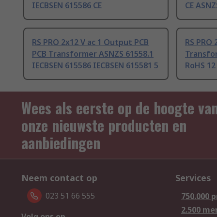
IECBSEN 615586 CE
CE ASNZ
RS PRO 2x12 V ac 1 Output PCB
RS PRO 
PCB Transformer ASNZS 61558.1
Transfo
IECBSEN 615586 IECBSEN 615581 5
RoHS 12
Wees als eerste op de hoogte va
onze nieuwste producten en
aanbiedingen
Neem contact op
Services
023 51 66 555
750.000 
2.500 me
Volg ons op