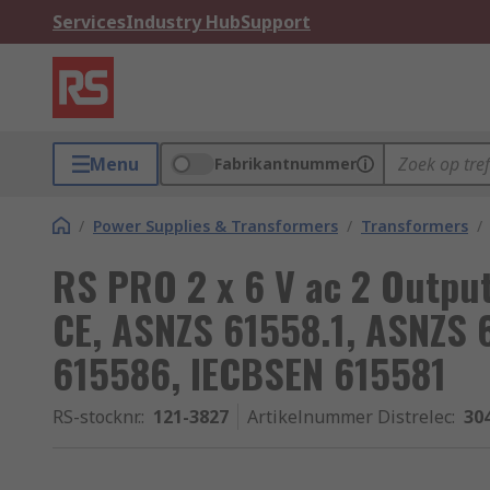
Services
Industry Hub
Support
Menu
Fabrikantnummer
/
Power Supplies & Transformers
/
Transformers
/
RS PRO 2 x 6 V ac 2 Outpu
CE, ASNZS 61558.1, ASNZS 
615586, IECBSEN 615581
RS-stocknr.
:
121-3827
Artikelnummer Distrelec
:
30