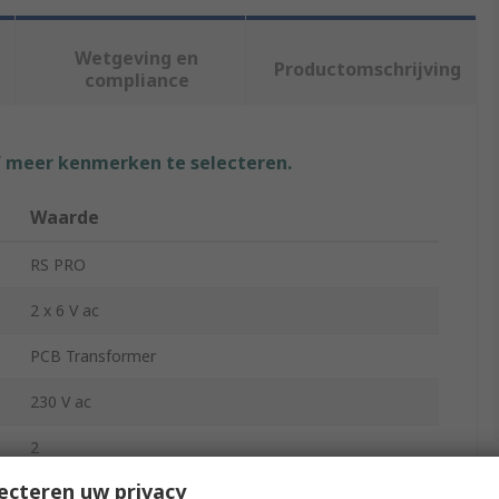
Wetgeving en
Productomschrijving
compliance
f meer kenmerken te selecteren.
Waarde
RS PRO
2 x 6 V ac
PCB Transformer
230 V ac
2
ecteren uw privacy
58mm