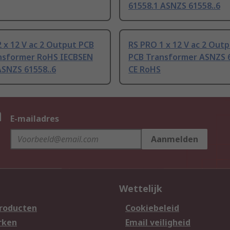
61558.1 ASNZS 61558..6
 x 12 V ac 2 Output PCB
RS PRO 1 x 12 V ac 2 Out
nsformer RoHS IECBSEN
PCB Transformer ASNZS 6
ASNZS 61558..6
CE RoHS
n
E-mailadres
Aanmelden
Wettelijk
producten
Cookiebeleid
rken
Email veiligheid