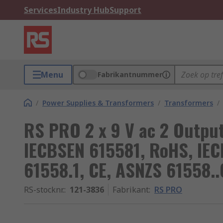
Services
Industry Hub
Support
Menu
Fabrikantnummer
/
Power Supplies & Transformers
/
Transformers
/
RS PRO 2 x 9 V ac 2 Outpu
IECBSEN 615581, RoHS, IE
61558.1, CE, ASNZS 61558..
RS-stocknr.
:
121-3836
Fabrikant
:
RS PRO