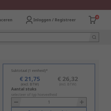
0
aceren
Inloggen / Registreer
Subtotaal (1 eenheid)*
€ 21,75
€ 26,32
(excl. BTW)
(incl. BTW)
Add
Aantal stuks
to
selecteer of typ hoeveelheid
Basket