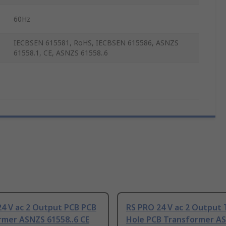
60Hz
IECBSEN 615581, RoHS, IECBSEN 615586, ASNZS
61558.1, CE, ASNZS 61558..6
24 V ac 2 Output PCB PCB
RS PRO 24 V ac 2 Output
rmer ASNZS 61558..6 CE
Hole PCB Transformer A