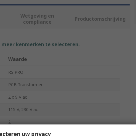
Wetgeving en
Productomschrijving
compliance
f meer kenmerken te selecteren.
Waarde
RS PRO
PCB Transformer
2 x 9 V ac
115 V, 230 V ac
2
ecteren uw privacy
68mm