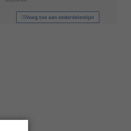
*prijsindicatie
Voeg toe aan onderdelenlijst