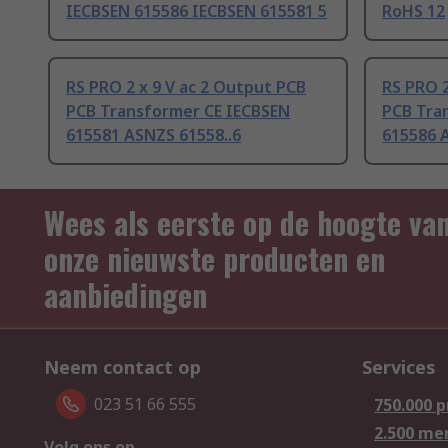
IECBSEN 615586 IECBSEN 615581 5
RoHS 12
RS PRO 2 x 9 V ac 2 Output PCB
RS PRO 2
PCB Transformer CE IECBSEN
PCB Tra
615581 ASNZS 61558..6
615586 
Wees als eerste op de hoogte va
onze nieuwste producten en
aanbiedingen
Neem contact op
Services
023 51 66 555
750.000 
2.500 me
Volg ons op