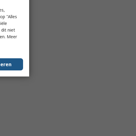
es,
op "Alles
iële
dit niet
ken. Meer
geren