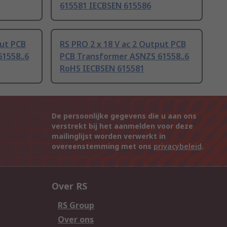
615581 IECBSEN 615586
put PCB
RS PRO 2 x 18 V ac 2 Output PCB
1558..6
PCB Transformer ASNZS 61558..6
RoHS IECBSEN 615581
De persoonlijke gegevens die u aan ons
verstrekt bij het aanmelden voor deze
mailinglijst worden verwerkt in
overeenstemming met ons
privacybeleid
.
Over RS
RS Group
Over ons