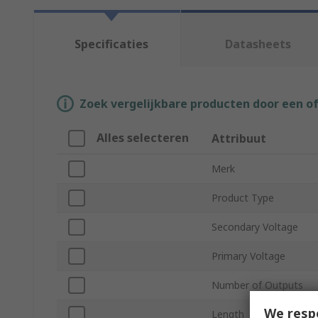
Specificaties
Datasheets
Zoek vergelijkbare producten door een o
Alles selecteren
Attribuut
Merk
Product Type
Secondary Voltage
Primary Voltage
Number of Outputs
We resp
Length