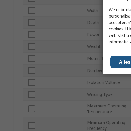
We gebruike
Width
personalisa
accepteren"
Depth
cookies. U 
Power
wilt, klikt
informatie 
Weight
Mount Type
Alle
Number of Pins
Isolation Voltage
Winding Type
Maximum Operating
Temperature
Minimum Operating
Frequency