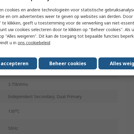
n cookies en andere technologieën voor statistische gebruiksanalys
57mm
tie en om advertenties weer te geven op websites van derden. Door 
 te klikken, geeft u toestemming voor de verwerking van niet-essent
23mm
kunt uw cookies selecteren door te klikken op "Beheer cookies". Als u 
4VA
 u op "Alles weigeren". Dit kan de toegang tot bepaalde functies beper
vindt u in
ons cookiebeleid
150g
PCB
s accepteren
Beheer cookies
Alles wei
20
3.75kVrms
Independent Secondary, Dual Primary
130°C
50Hz