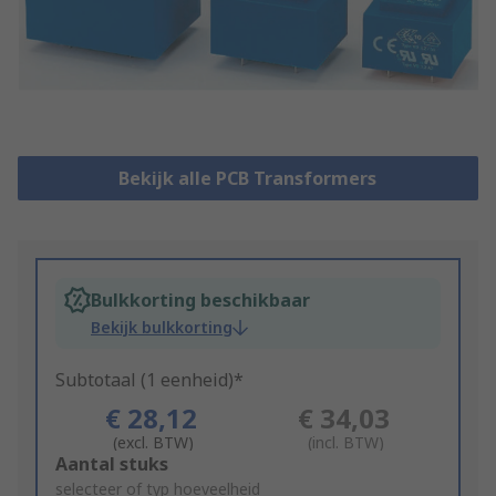
Bekijk alle PCB Transformers
Bulkkorting beschikbaar
Bekijk bulkkorting
Subtotaal (1 eenheid)*
€ 28,12
€ 34,03
(excl. BTW)
(incl. BTW)
Add
Aantal stuks
to
selecteer of typ hoeveelheid