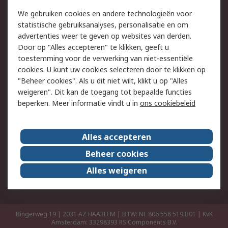
Retouren
Technisch advies
We gebruiken cookies en andere technologieën voor
Track & Trace
statistische gebruiksanalyses, personalisatie en om
advertenties weer te geven op websites van derden.
Wettelijk
Door op "Alles accepteren" te klikken, geeft u
toestemming voor de verwerking van niet-essentiële
Cookiebeleid
Email veiligheid
cookies. U kunt uw cookies selecteren door te klikken op
Privacybeleid
Websitevoorwaarden
"Beheer cookies". Als u dit niet wilt, klikt u op "Alles
weigeren". Dit kan de toegang tot bepaalde functies
Algemene
beperken. Meer informatie vindt u in
ons cookiebeleid
verkoopvoorwaarden
Over RS
Alles accepteren
RS Group
Over ons
Beheer cookies
RS wereldwijd
Werken bij RS
Alles weigeren
ESG
Bingerweg 19 | 2031 AZ HAARLEM | BTW: NL 806 558 519.B01 | KvK
Amsterdam: 33298393
RS Components B.V.