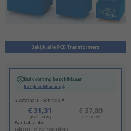
Bekijk alle PCB Transformers
Bulkkorting beschikbaar
Bekijk bulkkorting
Subtotaal (1 eenheid)*
€ 31,31
€ 37,89
(excl. BTW)
(incl. BTW)
Add
Aantal stuks
to
selecteer of typ hoeveelheid