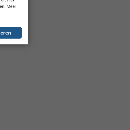
ken. Meer
geren