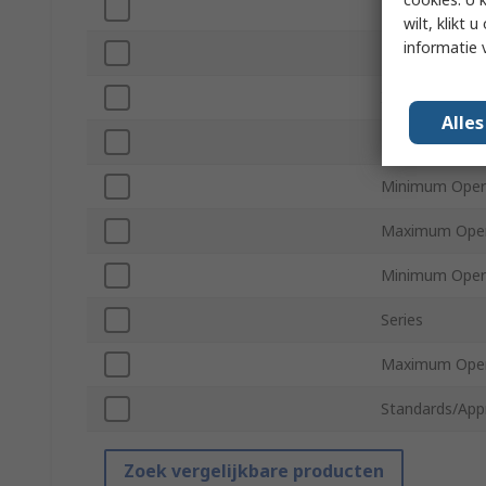
Depth
wilt, klikt
informatie 
Mount Type
Isolation Volt
Alle
PCB Transform
Minimum Oper
Maximum Oper
Minimum Opera
Series
Maximum Oper
Standards/App
Zoek vergelijkbare producten