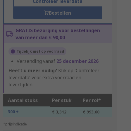
Controleer leverdata
Bestellen
GRATIS bezorging voor bestellingen
van meer dan € 90,00
Tijdelijk niet op voorraad
Verzending vanaf
25 december 2026
Heeft u meer nodig?
Klik op 'Controleer
leverdata' voor extra voorraad en
levertijden.
Aantal stuks
Per stuk
Per rol*
300 +
€ 3,312
€ 993,60
*prijsindicatie