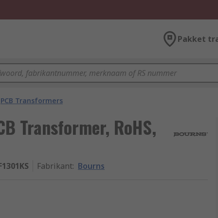
Pakket tr
PCB Transformers
CB Transformer, RoHS,
F1301KS
Fabrikant
:
Bourns