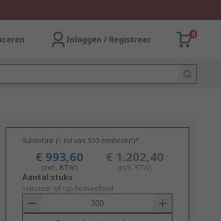
0
aceren
Inloggen / Registreer
Subtotaal (1 rol van 300 eenheden)*
€ 993,60
€ 1.202,40
(excl. BTW)
(incl. BTW)
Add
Aantal stuks
to
selecteer of typ hoeveelheid
Basket