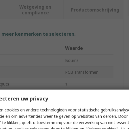
Wetgeving en
Productomschrijving
compliance
f meer kenmerken te selecteren.
Waarde
Bourns
PCB Transformer
tputs
1
14.55mm
ecteren uw privacy
19.91mm
n cookies en andere technologieën voor statistische gebruiksanalys
tie en om advertenties weer te geven op websites van derden. Door 
40W
 te klikken, geeft u toestemming voor de verwerking van niet-essent
kunt uw cookies selecteren door te klikken op "Beheer cookies". Als u 