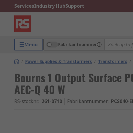
Services
Industry Hub
Support
Menu
Fabrikantnummer
/
Power Supplies & Transformers
/
Transformers
/
Bourns 1 Output Surface P
AEC-Q 40 W
RS-stocknr.
:
261-0710
Fabrikantnummer
:
PCS040-E