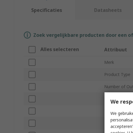
Specificaties
Datasheets
Zoek vergelijkbare producten door een o
Alles selecteren
Attribuut
Merk
Product Type
Number of Ou
Length
We resp
Width
We gebruike
personalisa
Power
accepteren"
cookies. U 