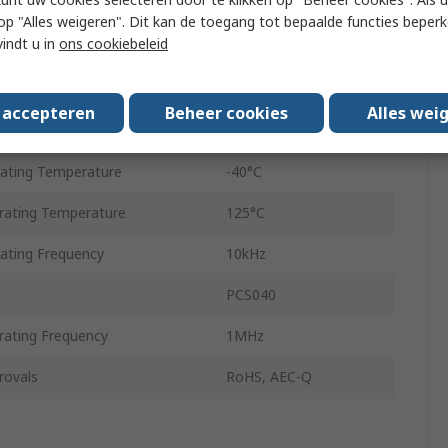
10.5mm
 u op "Alles weigeren". Dit kan de toegang tot bepaalde functies beper
vindt u in
ons cookiebeleid
Surface
age
800Vrms
s accepteren
Beheer cookies
Alles wei
er Current
40A
ating Temperature
-40°C
ating Temperature
125°C
ting Frequency
10kHz
PCS040
ating Frequency
1MHz
rovals
RoHS, AEC-Q