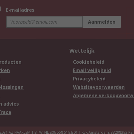
n
E-mailadres
Aanmelden
Wettelijk
producten
Cookiebeleid
rken
Email veiligheid
n
Privacybeleid
lossingen
Websitevoorwaarden
n
Algemene verkoopvoorw
h advies
Trace
 2031 AZ HAARLEM | BTW: NL 806 558 519.B01 | KvK Amsterdam: 33298393
RS 