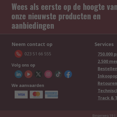
Wees als eerste op de hoogte va
onze nieuwste producten en
aanbiedingen
Neem contact op
Services
023 51 66 555
750.000 
2.500 me
Volg ons op
Bestelle
Inkoopop
Retoure
We aanvaarden
Technisc
Track & 
Bingerweg 19 |