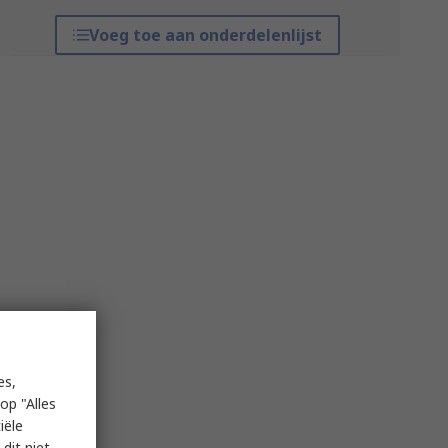
Voeg toe aan onderdelenlijst
es,
op "Alles
iële
dit niet