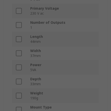
Primary Voltage
230 V ac
Number of Outputs
1
Length
44mm
Width
37mm
Power
5VA
Depth
33mm
Weight
190g
Mount Type