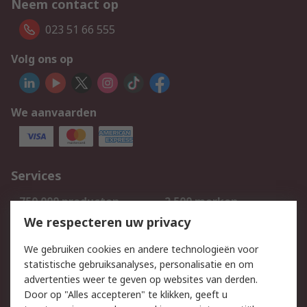
Neem contact op
023 51 66 555
Volg ons op
We aanvaarden
Services
750.000 producten
2.500 merken
Bestellen
Inkoopoplossingen
We respecteren uw privacy
Retouren
Technisch advies
We gebruiken cookies en andere technologieën voor
Track & Trace
statistische gebruiksanalyses, personalisatie en om
advertenties weer te geven op websites van derden.
Wettelijk
Door op "Alles accepteren" te klikken, geeft u