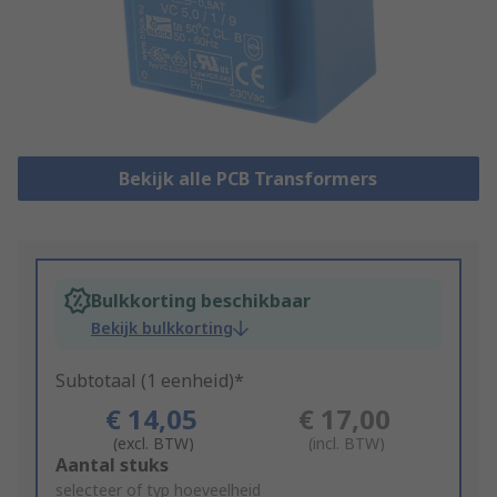
Bekijk alle PCB Transformers
Bulkkorting beschikbaar
Bekijk bulkkorting
Subtotaal (1 eenheid)*
€ 14,05
€ 17,00
(excl. BTW)
(incl. BTW)
Add
Aantal stuks
to
selecteer of typ hoeveelheid