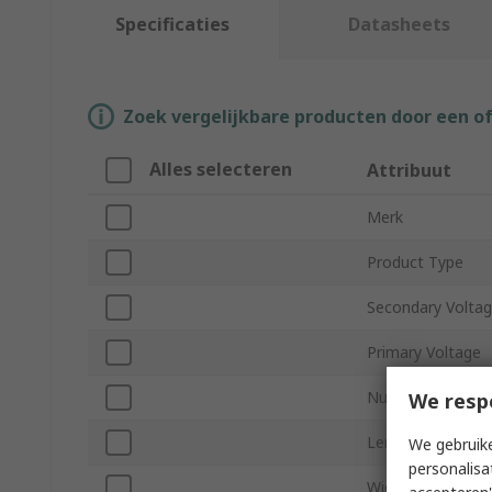
Specificaties
Datasheets
Zoek vergelijkbare producten door een o
Alles selecteren
Attribuut
Merk
Product Type
Secondary Volta
Primary Voltage
Number of Outpu
We resp
Length
We gebruike
personalisa
Width