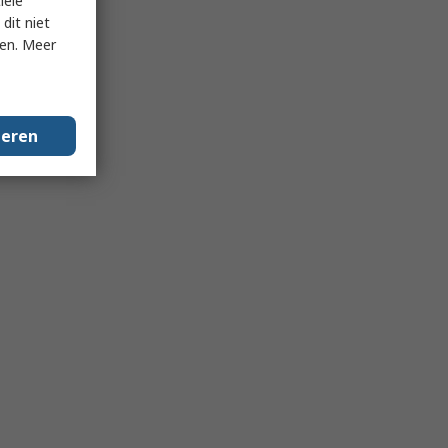
iële
dit niet
ken. Meer
geren