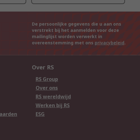
De persoonlijke gegevens die u aan ons
verstrekt bij het aanmelden voor deze
mailinglijst worden verwerkt in
overeenstemming met ons
privacybeleid
.
Over RS
RS Group
Over ons
RS wereldwijd
Werken bij RS
aarden
ESG