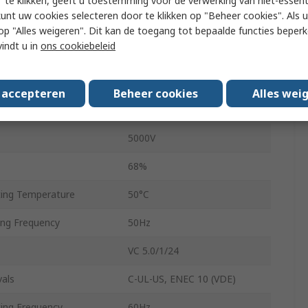
 te klikken, geeft u toestemming voor de verwerking van niet-essent
kunt uw cookies selecteren door te klikken op "Beheer cookies". Als u 
5VA
 u op "Alles weigeren". Dit kan de toegang tot bepaalde functies beper
vindt u in
ons cookiebeleid
33mm
190g
s accepteren
Beheer cookies
Alles wei
Pin
5000V
68%
ing Temperature
50°C
ng Frequency
50Hz
VC 5.0/1/24
als
C-UL-US, ENEC 10 (VDE)
ng Frequency
60Hz