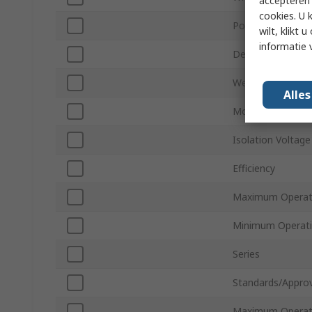
accepteren"
cookies. U 
Power
wilt, klikt
informatie 
Depth
Weight
Alle
Mount Type
Isolation Voltage
Efficiency
Maximum Operat
Minimum Operati
Series
Standards/Approv
Maximum Operati