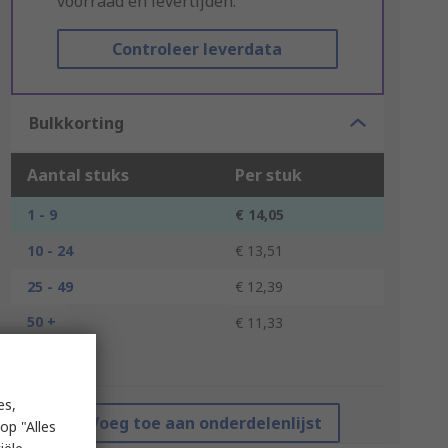
voorraad en levertijden.
Controleer leverdata
Bulkkorting
Aantal stuks
Per stuk
1 - 9
€ 14,05
10 - 24
€ 13,51
25 - 49
€ 12,39
50 +
€ 11,33
*prijsindicatie
es,
Voeg toe aan onderdelenlijst
op "Alles