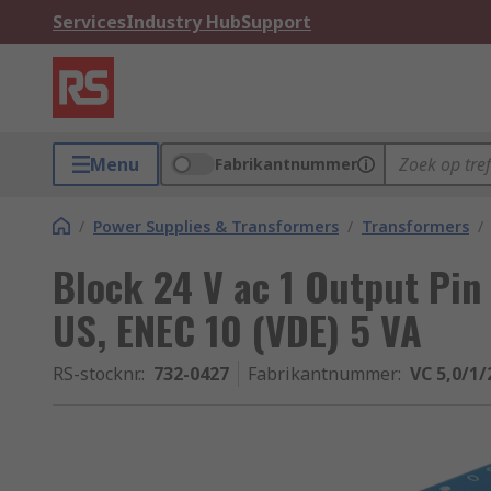
Services
Industry Hub
Support
Menu
Fabrikantnummer
/
Power Supplies & Transformers
/
Transformers
/
Block 24 V ac 1 Output Pin
US, ENEC 10 (VDE) 5 VA
RS-stocknr.
:
732-0427
Fabrikantnummer
:
VC 5,0/1/