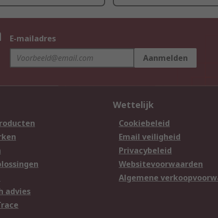
n
E-mailadres
Aanmelden
Wettelijk
producten
Cookiebeleid
rken
Email veiligheid
n
Privacybeleid
lossingen
Websitevoorwaarden
n
Algemene verkoopvoorw
h advies
Trace