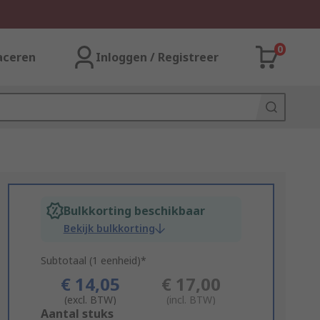
0
aceren
Inloggen / Registreer
Bulkkorting beschikbaar
Bekijk bulkkorting
Subtotaal (1 eenheid)*
€ 14,05
€ 17,00
(excl. BTW)
(incl. BTW)
Add
Aantal stuks