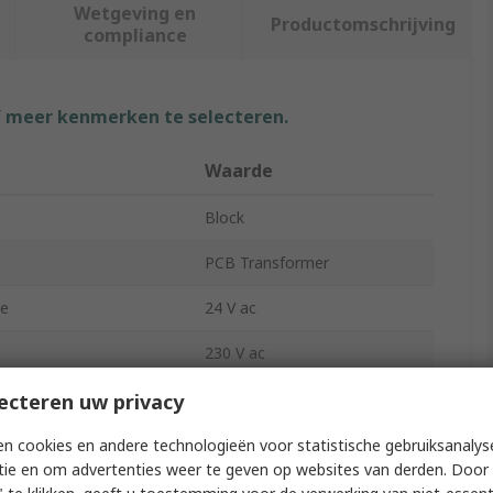
Wetgeving en
Productomschrijving
compliance
f meer kenmerken te selecteren.
Waarde
Block
PCB Transformer
ge
24 V ac
230 V ac
ts
1
ecteren uw privacy
44mm
n cookies en andere technologieën voor statistische gebruiksanalys
tie en om advertenties weer te geven op websites van derden. Door 
37mm