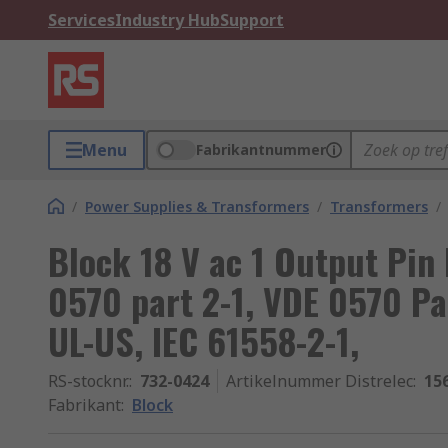
Services
Industry Hub
Support
Menu
Fabrikantnummer
/
Power Supplies & Transformers
/
Transformers
/
Block 18 V ac 1 Output Pin
0570 part 2-1, VDE 0570 Par
UL-US, IEC 61558-2-1,
RS-stocknr.
:
732-0424
Artikelnummer Distrelec
:
15
Fabrikant
:
Block