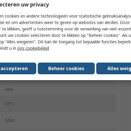
ecteren uw privacy
44mm
n cookies en andere technologieën voor statistische gebruiksanalys
37mm
tie en om advertenties weer te geven op websites van derden. Door 
 te klikken, geeft u toestemming voor de verwerking van niet-essent
33mm
kunt uw cookies selecteren door te klikken op "Beheer cookies". Als u 
5VA
 u op "Alles weigeren". Dit kan de toegang tot bepaalde functies beper
vindt u in
ons cookiebeleid
190g
Pin
s accepteren
Beheer cookies
Alles wei
5000V
68%
50°C
50Hz