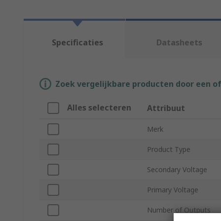
Specificaties
Datasheets
Zoek vergelijkbare producten door een o
Alles selecteren
Attribuut
Merk
Product Type
Secondary Voltage
Primary Voltage
Number of Outputs