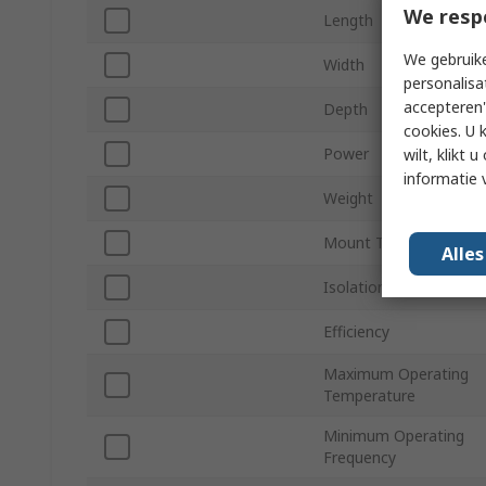
We resp
Length
We gebruike
Width
personalisa
accepteren"
Depth
cookies. U 
Power
wilt, klikt
informatie 
Weight
Mount Type
Alle
Isolation Voltage
Efficiency
Maximum Operating
Temperature
Minimum Operating
Frequency