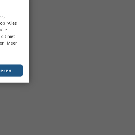
es,
op "Alles
iële
dit niet
ken. Meer
geren