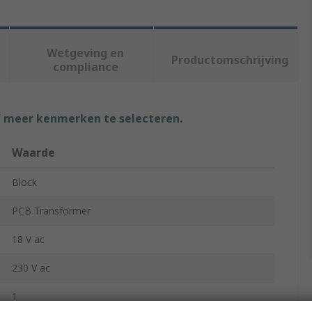
Wetgeving en
Productomschrijving
compliance
f meer kenmerken te selecteren.
Waarde
Block
PCB Transformer
18 V ac
230 V ac
1