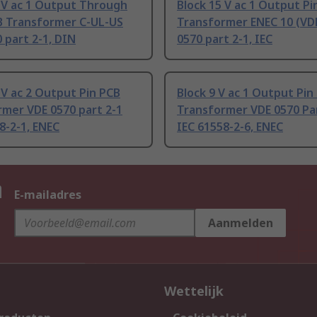
 V ac 1 Output Through
Block 15 V ac 1 Output Pi
B Transformer C-UL-US
Transformer ENEC 10 (VD
 part 2-1, DIN
0570 part 2-1, IEC
 V ac 2 Output Pin PCB
Block 9 V ac 1 Output Pin
mer VDE 0570 part 2-1
Transformer VDE 0570 Par
8-2-1, ENEC
IEC 61558-2-6, ENEC
n
E-mailadres
Aanmelden
Wettelijk