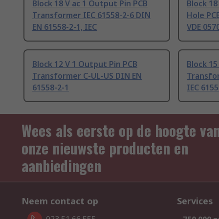
Block 18 V ac 1 Output Pin PCB
Block 18
Transformer IEC 61558-2-6 DIN
Hole PC
EN 61558-2-1, IEC
VDE 0570
Block 12 V 1 Output Pin PCB
Block 15
Transformer C-UL-US DIN EN
Transfor
61558-2-1
IEC 6155
Wees als eerste op de hoogte va
onze nieuwste producten en
aanbiedingen
Neem contact op
Services