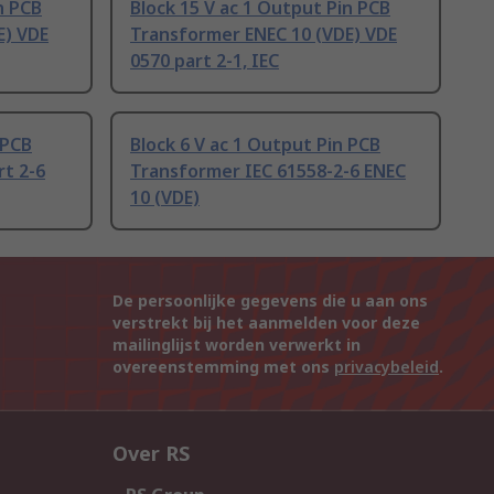
n PCB
Block 15 V ac 1 Output Pin PCB
E) VDE
Transformer ENEC 10 (VDE) VDE
0570 part 2-1, IEC
 PCB
Block 6 V ac 1 Output Pin PCB
t 2-6
Transformer IEC 61558-2-6 ENEC
10 (VDE)
De persoonlijke gegevens die u aan ons
verstrekt bij het aanmelden voor deze
mailinglijst worden verwerkt in
overeenstemming met ons
privacybeleid
.
Over RS