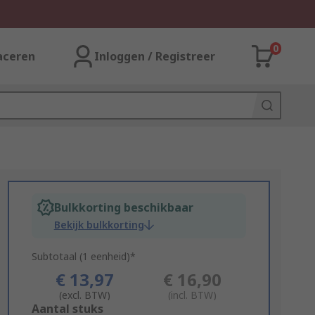
0
aceren
Inloggen / Registreer
Bulkkorting beschikbaar
Bekijk bulkkorting
Subtotaal (1 eenheid)*
€ 13,97
€ 16,90
(excl. BTW)
(incl. BTW)
Add
Aantal stuks