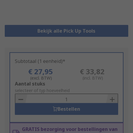
Bekijk alle Pick Up Tools
Subtotaal (1 eenheid)*
€ 27,95
€ 33,82
(excl. BTW)
(incl. BTW)
Add
Aantal stuks
to
selecteer of typ hoeveelheid
Basket
Bestellen
GRATIS bezorging voor bestellingen van