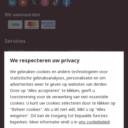
We aanvaarden
Services
750.000 producten
2.500 merken
Bestellen
Inkoopoplossingen
We respecteren uw privacy
Retouren
Technisch advies
We gebruiken cookies en andere technologieën voor
Track & Trace
statistische gebruiksanalyses, personalisatie en om
advertenties weer te geven op websites van derden.
Wettelijk
Door op "Alles accepteren" te klikken, geeft u
toestemming voor de verwerking van niet-essentiële
Cookiebeleid
Email veiligheid
cookies. U kunt uw cookies selecteren door te klikken op
Privacybeleid
Websitevoorwaarden
"Beheer cookies". Als u dit niet wilt, klikt u op "Alles
weigeren". Dit kan de toegang tot bepaalde functies
Algemene
beperken. Meer informatie vindt u in
ons cookiebeleid
verkoopvoorwaarden