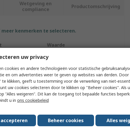
Wetgeving en
Productomschrijving
compliance
f meer kenmerken te selecteren.
t
Waarde
ecteren uw privacy
Eclipse
n cookies en andere technologieën voor statistische gebruiksanalys
Magnetic Pick Up Tool
tie en om advertenties weer te geven op websites van derden. Door 
 te klikken, geeft u toestemming voor de verwerking van niet-essent
ype
Pick Up Tool
kunt uw cookies selecteren door te klikken op "Beheer cookies". Als u 
acity
3.5kg
 u op "Alles weigeren". Dit kan de toegang tot bepaalde functies beper
vindt u in
ons cookiebeleid
e
Yes
ngth
582mm
s accepteren
Beheer cookies
Alles wei
Stainless Steel