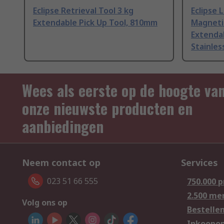
Eclipse Retrieval Tool 3 kg
Eclipse 
Extendable Pick Up Tool, 810mm
Magnetic
Extenda
Stainles
Wees als eerste op de hoogte va
onze nieuwste producten en
aanbiedingen
Neem contact op
Services
023 51 66 555
750.000 
2.500 me
Volg ons op
Bestelle
Inkoopop