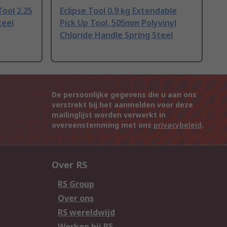
Tool 2.25
Eclipse Tool 0.9 kg Extendable
teel
Pick Up Tool, 505mm Polyvinyl
Chloride Handle Spring Steel
De persoonlijke gegevens die u aan ons
verstrekt bij het aanmelden voor deze
mailinglijst worden verwerkt in
overeenstemming met ons
privacybeleid
.
Over RS
RS Group
Over ons
RS wereldwijd
Werken bij RS