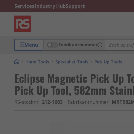
Services
Industry Hub
Support
Menu
Fabrikantnummer
/
Hand Tools
/
Specialist Tools
/
Pick Up Tools
Eclipse Magnetic Pick Up T
Pick Up Tool, 582mm Stainl
RS-stocknr.
:
212-1683
Fabrikantnummer
:
MRT582