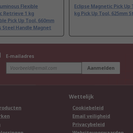
Luminous Flexible
Eclipse Magnetic Pick Up 
 Retrieve 1 kg
kg Pick Up Tool, 625mm S
ble Pick Up Tool, 660mm
s Steel Handle Magnet
n
E-mailadres
Aanmelden
Wettelijk
producten
Cookiebeleid
rken
Email veiligheid
n
Privacybeleid
lossingen
Websitevoorwaarden