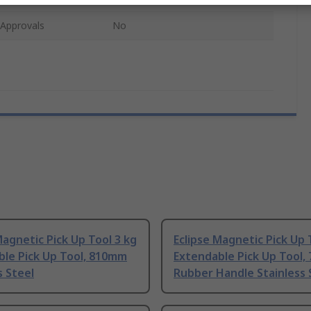
/Approvals
No
Magnetic Pick Up Tool 3 kg
Eclipse Magnetic Pick Up 
ble Pick Up Tool, 810mm
Extendable Pick Up Tool
s Steel
Rubber Handle Stainless 