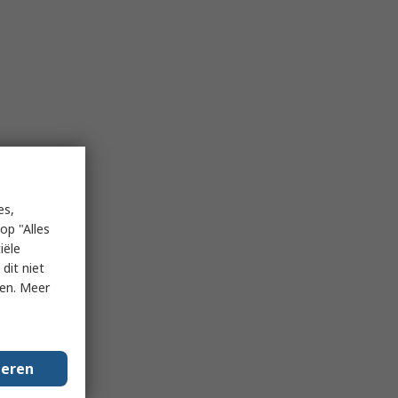
es,
op "Alles
iële
dit niet
ken. Meer
geren