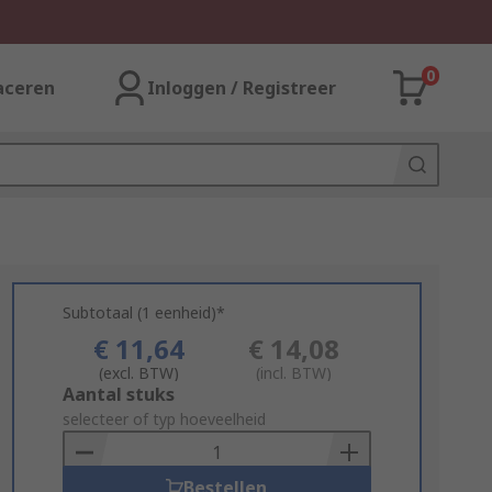
0
aceren
Inloggen / Registreer
Subtotaal (1 eenheid)*
€ 11,64
€ 14,08
(excl. BTW)
(incl. BTW)
Add
Aantal stuks
to
selecteer of typ hoeveelheid
Basket
Bestellen