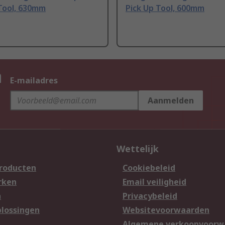
 Tool, 630mm
Pick Up Tool, 600mm
n
E-mailadres
Aanmelden
Wettelijk
producten
Cookiebeleid
rken
Email veiligheid
n
Privacybeleid
lossingen
Websitevoorwaarden
n
Algemene verkoopvoorw