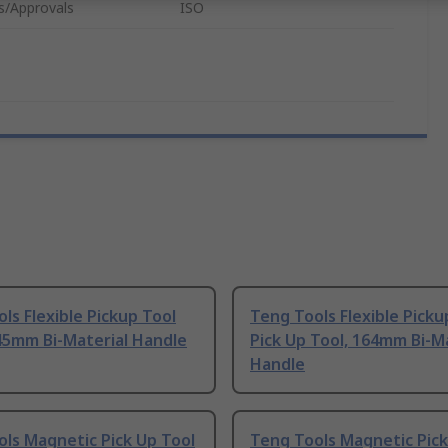
s/Approvals
ISO
ls Flexible Pickup Tool
Teng Tools Flexible Picku
245mm Bi-Material Handle
Pick Up Tool, 164mm Bi-M
Handle
ls Magnetic Pick Up Tool
Teng Tools Magnetic Pick