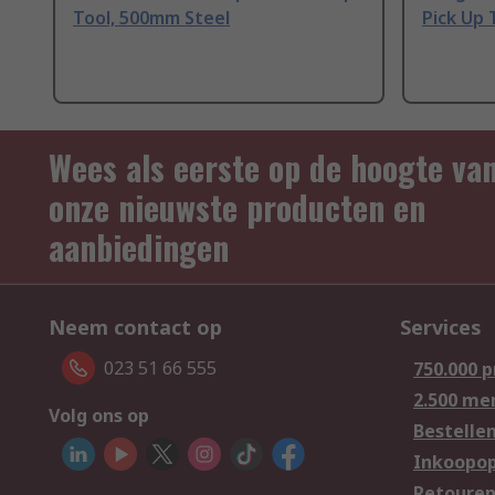
Tool, 500mm Steel
Pick Up
Wees als eerste op de hoogte va
onze nieuwste producten en
aanbiedingen
Neem contact op
Services
023 51 66 555
750.000 
2.500 me
Volg ons op
Bestelle
Inkoopop
Retoure