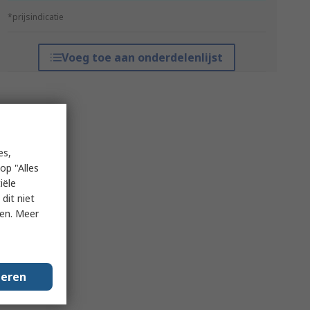
*prijsindicatie
Voeg toe aan onderdelenlijst
es,
op "Alles
iële
dit niet
ken. Meer
geren