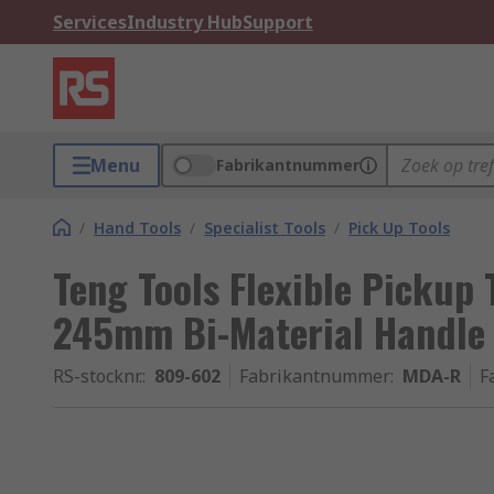
Services
Industry Hub
Support
Menu
Fabrikantnummer
/
Hand Tools
/
Specialist Tools
/
Pick Up Tools
Teng Tools Flexible Pickup 
245mm Bi-Material Handle
RS-stocknr.
:
809-602
Fabrikantnummer
:
MDA-R
F