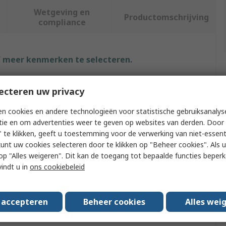
Wetgeving en
Productomschrijving
compliance
f meer kenmerken te selecteren.
ut
Waarde
ecteren uw privacy
Teng Tools
n cookies en andere technologieën voor statistische gebruiksanalys
tie en om advertenties weer te geven op websites van derden. Door 
Type
Pick Up Tool
 te klikken, geeft u toestemming voor de verwerking van niet-essent
kunt uw cookies selecteren door te klikken op "Beheer cookies". Als u 
Flexible Pickup Tool
 u op "Alles weigeren". Dit kan de toegang tot bepaalde functies beper
vindt u in
ons cookiebeleid
le
No
Length
245mm
s accepteren
Beheer cookies
Alles wei
aterial
Bi-Material