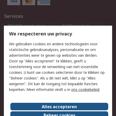
Services
750.000 producten
2.500 merken
Bestellen
Inkoopoplossingen
We respecteren uw privacy
Retouren
Technisch advies
We gebruiken cookies en andere technologieën voor
Track & Trace
statistische gebruiksanalyses, personalisatie en om
advertenties weer te geven op websites van derden.
Wettelijk
Door op "Alles accepteren" te klikken, geeft u
toestemming voor de verwerking van niet-essentiële
Cookiebeleid
Email veiligheid
cookies. U kunt uw cookies selecteren door te klikken op
Privacybeleid
Websitevoorwaarden
"Beheer cookies". Als u dit niet wilt, klikt u op "Alles
weigeren". Dit kan de toegang tot bepaalde functies
Algemene
beperken. Meer informatie vindt u in
ons cookiebeleid
verkoopvoorwaarden
Over RS
Alles accepteren
RS Group
Over ons
Beheer cookies