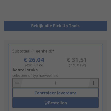
Bekijk alle Pick Up Tools
Subtotaal (1 eenheid)*
€ 26,04
€ 31,51
(excl. BTW)
(incl. BTW)
Add
Aantal stuks
to
selecteer of typ hoeveelheid
Basket
Controleer leverdata
Bestellen