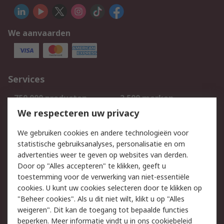
We aanvaarden
Services
750.000 producten
2.500 merken
Bestellen
Inkoopoplossingen
We respecteren uw privacy
Retouren
Technisch advies
We gebruiken cookies en andere technologieën voor
Track & Trace
statistische gebruiksanalyses, personalisatie en om
advertenties weer te geven op websites van derden.
Wettelijk
Door op "Alles accepteren" te klikken, geeft u
toestemming voor de verwerking van niet-essentiële
Cookiebeleid
Email veiligheid
cookies. U kunt uw cookies selecteren door te klikken op
Privacybeleid
Websitevoorwaarden
"Beheer cookies". Als u dit niet wilt, klikt u op "Alles
weigeren". Dit kan de toegang tot bepaalde functies
Algemene
beperken. Meer informatie vindt u in
ons cookiebeleid