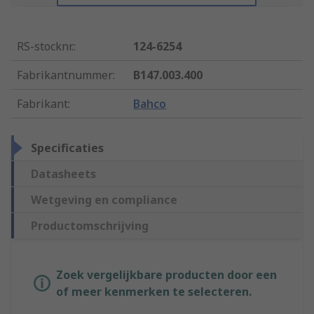
RS-stocknr.
:
124-6254
Fabrikantnummer
:
B147.003.400
Fabrikant
:
Bahco
Specificaties
Datasheets
Wetgeving en compliance
Productomschrijving
Zoek vergelijkbare producten door een
of meer kenmerken te selecteren.