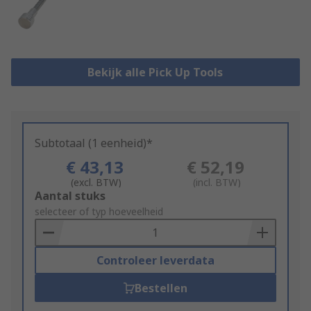
Bekijk alle Pick Up Tools
Subtotaal (1 eenheid)*
€ 43,13
€ 52,19
(excl. BTW)
(incl. BTW)
Add
Aantal stuks
to
selecteer of typ hoeveelheid
Basket
Controleer leverdata
Bestellen