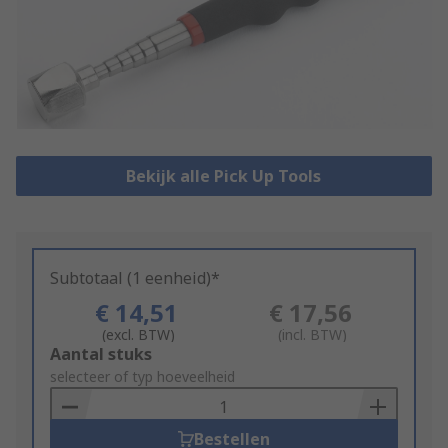
Bekijk alle Pick Up Tools
Subtotaal (1 eenheid)*
€ 14,51
€ 17,56
(excl. BTW)
(incl. BTW)
Add
Aantal stuks
to
selecteer of typ hoeveelheid
Basket
Bestellen