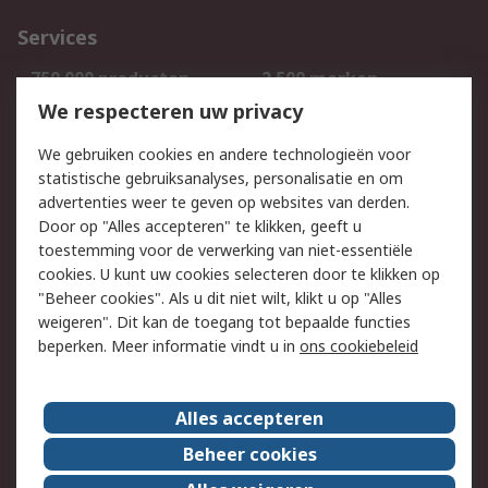
Services
750.000 producten
2.500 merken
Bestellen
Inkoopoplossingen
We respecteren uw privacy
Retouren
Technisch advies
We gebruiken cookies en andere technologieën voor
Track & Trace
statistische gebruiksanalyses, personalisatie en om
advertenties weer te geven op websites van derden.
Wettelijk
Door op "Alles accepteren" te klikken, geeft u
toestemming voor de verwerking van niet-essentiële
Cookiebeleid
Email veiligheid
cookies. U kunt uw cookies selecteren door te klikken op
Privacybeleid
Websitevoorwaarden
"Beheer cookies". Als u dit niet wilt, klikt u op "Alles
weigeren". Dit kan de toegang tot bepaalde functies
Algemene
beperken. Meer informatie vindt u in
ons cookiebeleid
verkoopvoorwaarden
Over RS
Alles accepteren
RS Group
Over ons
Beheer cookies
RS wereldwijd
Werken bij RS