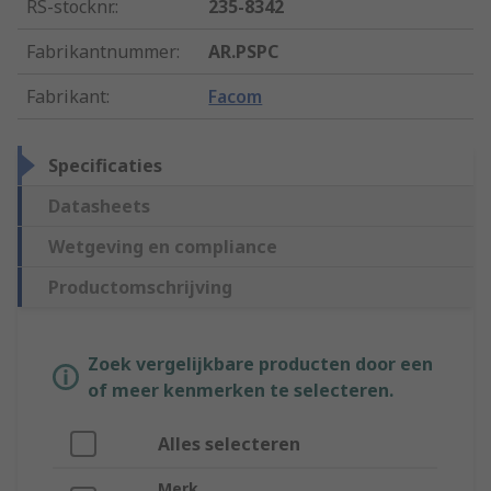
RS-stocknr.
:
235-8342
Fabrikantnummer
:
AR.PSPC
Fabrikant
:
Facom
Specificaties
Datasheets
Wetgeving en compliance
Productomschrijving
Zoek vergelijkbare producten door een
of meer kenmerken te selecteren.
Alles selecteren
Merk