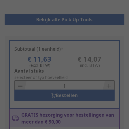
Bekijk alle Pick Up Tools
Subtotaal (1 eenheid)*
€ 11,63
€ 14,07
(excl. BTW)
(incl. BTW)
Add
Aantal stuks
to
selecteer of typ hoeveelheid
Basket
Bestellen
GRATIS bezorging voor bestellingen van
meer dan € 90,00