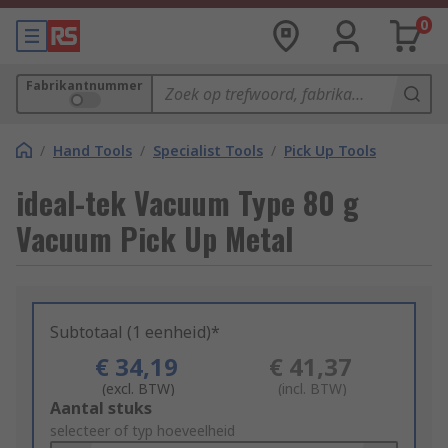
0
Fabrikantnummer
/
Hand Tools
/
Specialist Tools
/
Pick Up Tools
ideal-tek Vacuum Type 80 g
Vacuum Pick Up Metal
Subtotaal (1 eenheid)*
€ 34,19
€ 41,37
(excl. BTW)
(incl. BTW)
Add
Aantal stuks
to
selecteer of typ hoeveelheid