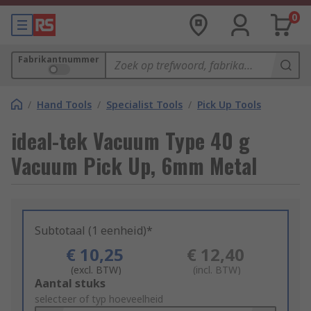
0
Fabrikantnummer
/
Hand Tools
/
Specialist Tools
/
Pick Up Tools
ideal-tek Vacuum Type 40 g
Vacuum Pick Up, 6mm Metal
Subtotaal (1 eenheid)*
€ 10,25
€ 12,40
(excl. BTW)
(incl. BTW)
Add
Aantal stuks
to
selecteer of typ hoeveelheid