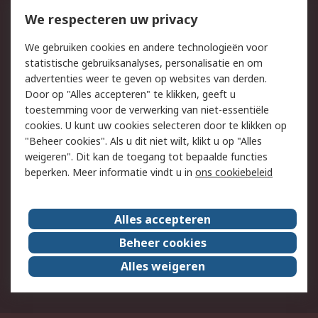
Bestellen
Inkoopoplossingen
We respecteren uw privacy
Retouren
Technisch advies
We gebruiken cookies en andere technologieën voor
Track & Trace
statistische gebruiksanalyses, personalisatie en om
advertenties weer te geven op websites van derden.
Wettelijk
Door op "Alles accepteren" te klikken, geeft u
toestemming voor de verwerking van niet-essentiële
Cookiebeleid
Email veiligheid
cookies. U kunt uw cookies selecteren door te klikken op
Privacybeleid
Websitevoorwaarden
"Beheer cookies". Als u dit niet wilt, klikt u op "Alles
weigeren". Dit kan de toegang tot bepaalde functies
Algemene
beperken. Meer informatie vindt u in
ons cookiebeleid
verkoopvoorwaarden
Over RS
Alles accepteren
RS Group
Over ons
Beheer cookies
RS wereldwijd
Werken bij RS
Alles weigeren
ESG