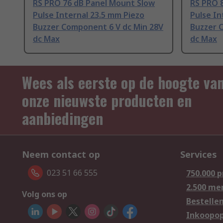
RS PRO 76 dB Panel Mount Slow
RS PRO 
Pulse Internal 23.5 mm Piezo
Pulse In
Buzzer Component 6 V dc Min 28V
Buzzer 
dc Max
dc Max
Wees als eerste op de hoogte va
onze nieuwste producten en
aanbiedingen
Neem contact op
Services
023 51 66 555
750.000 
2.500 me
Volg ons op
Bestelle
Inkoopop