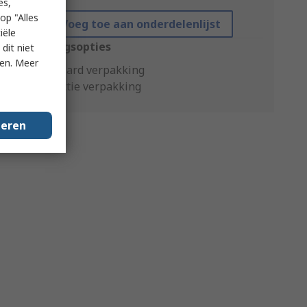
es,
op "Alles
Voeg toe aan onderdelenlijst
iële
Verpakkingsopties
dit niet
ken. Meer
Standaard verpakking
Productie verpakking
geren