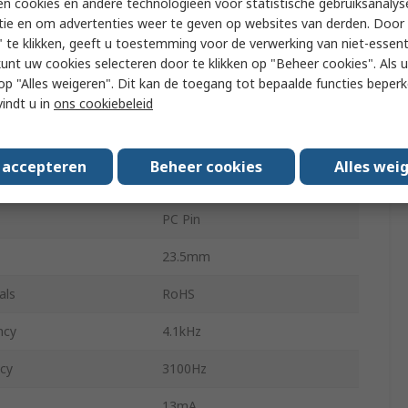
n cookies en andere technologieën voor statistische gebruiksanalys
tie en om advertenties weer te geven op websites van derden. Door 
Internal
 te klikken, geeft u toestemming voor de verwerking van niet-essent
kunt uw cookies selecteren door te klikken op "Beheer cookies". Als u 
Fast Pulse, Continuous
 u op "Alles weigeren". Dit kan de toegang tot bepaalde functies beper
vindt u in
ons cookiebeleid
35.5mm
ng Temperature
-30°C
s accepteren
Beheer cookies
Alles wei
ng Temperature
85°C
PC Pin
23.5mm
als
RoHS
ncy
4.1kHz
cy
3100Hz
13mA