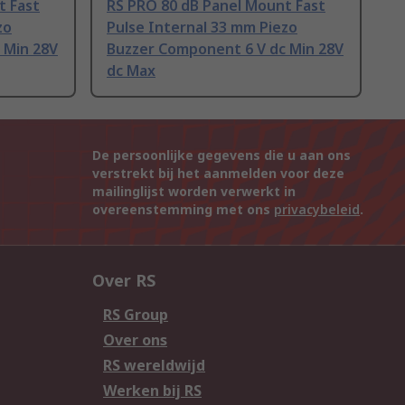
t Fast
RS PRO 80 dB Panel Mount Fast
zo
Pulse Internal 33 mm Piezo
 Min 28V
Buzzer Component 6 V dc Min 28V
dc Max
De persoonlijke gegevens die u aan ons
verstrekt bij het aanmelden voor deze
mailinglijst worden verwerkt in
overeenstemming met ons
privacybeleid
.
Over RS
RS Group
Over ons
RS wereldwijd
Werken bij RS