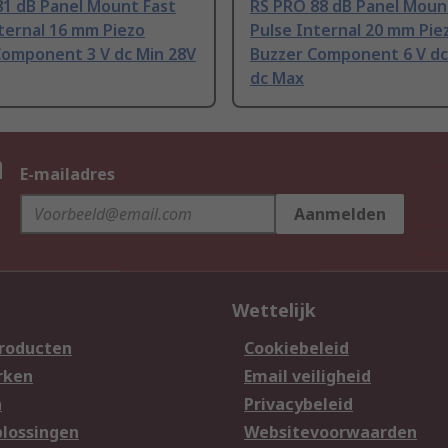
81 dB Panel Mount Fast
RS PRO 88 dB Panel Moun
ternal 16 mm Piezo
Pulse Internal 20 mm Pie
Component 3 V dc Min 28V
Buzzer Component 6 V dc
dc Max
n
E-mailadres
Aanmelden
Wettelijk
producten
Cookiebeleid
rken
Email veiligheid
n
Privacybeleid
lossingen
Websitevoorwaarden