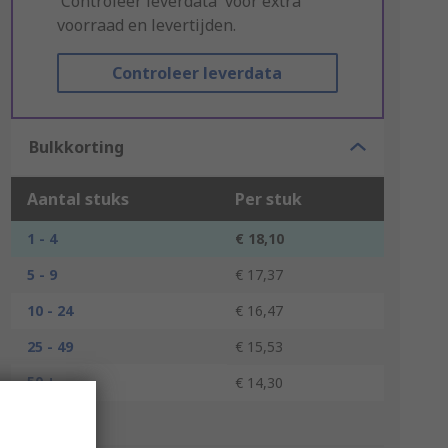
'Controleer leverdata' voor extra
voorraad en levertijden.
Controleer leverdata
Bulkkorting
Aantal stuks
Per stuk
1 - 4
€ 18,10
5 - 9
€ 17,37
10 - 24
€ 16,47
25 - 49
€ 15,53
50 +
€ 14,30
*prijsindicatie