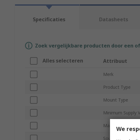
Specificaties
Datasheets
Zoek vergelijkbare producten door een o
Alles selecteren
Attribuut
Merk
Product Type
Mount Type
Minimum Supply V
Maximum Supply 
We resp
Sound Level