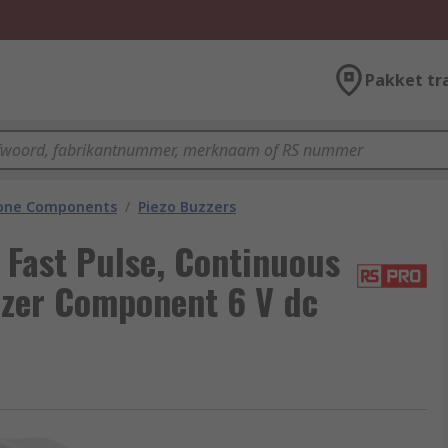
Pakket tr
hone Components
/
Piezo Buzzers
Fast Pulse, Continuous
zzer Component 6 V dc