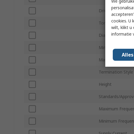
We gebruike
personalisa
Drive Type
accepteren"
cookies. U 
Tone Type
wilt, klikt
informatie 
Diameter
Minimum Operati
Alle
Maximum Operati
Termination Style
Height
Standards/Approv
Maximum Freque
Minimum Frequen
Supply Current