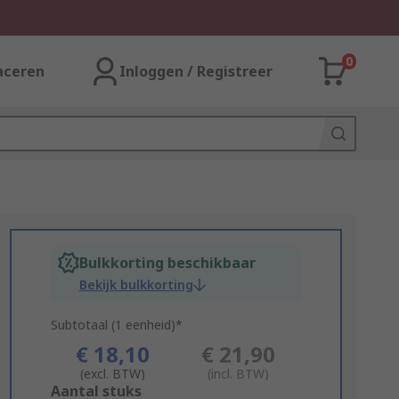
0
aceren
Inloggen / Registreer
Bulkkorting beschikbaar
Bekijk bulkkorting
Subtotaal (1 eenheid)*
€ 18,10
€ 21,90
(excl. BTW)
(incl. BTW)
Add
Aantal stuks