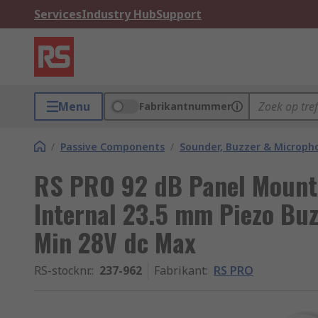
Services
Industry Hub
Support
Menu
Fabrikantnummer
/
Passive Components
/
Sounder, Buzzer & Microp
RS PRO 92 dB Panel Mount 
Internal 23.5 mm Piezo Bu
Min 28V dc Max
RS-stocknr.
:
237-962
Fabrikant
:
RS PRO