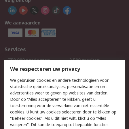
Volg ons op
We aanvaarden
Services
750.000 producten
2.500 merken
Bestellen
Inkoopoplossingen
We respecteren uw privacy
Retouren
Technisch advies
We gebruiken cookies en andere technologieën voor
Track & Trace
statistische gebruiksanalyses, personalisatie en om
advertenties weer te geven op websites van derden.
Wettelijk
Door op "Alles accepteren" te klikken, geeft u
toestemming voor de verwerking van niet-essentiële
Cookiebeleid
Email veiligheid
cookies. U kunt uw cookies selecteren door te klikken op
Privacybeleid
Websitevoorwaarden
"Beheer cookies". Als u dit niet wilt, klikt u op "Alles
weigeren". Dit kan de toegang tot bepaalde functies
Algemene