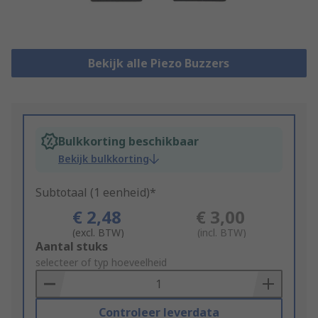
Bekijk alle Piezo Buzzers
Bulkkorting beschikbaar
Bekijk bulkkorting
Subtotaal (1 eenheid)*
€ 2,48
€ 3,00
(excl. BTW)
(incl. BTW)
Add
Aantal stuks
to
selecteer of typ hoeveelheid
Basket
Controleer leverdata