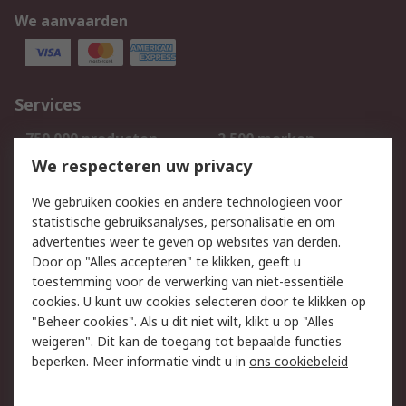
We aanvaarden
Services
750.000 producten
2.500 merken
Bestellen
Inkoopoplossingen
We respecteren uw privacy
Retouren
Technisch advies
We gebruiken cookies en andere technologieën voor
Track & Trace
statistische gebruiksanalyses, personalisatie en om
advertenties weer te geven op websites van derden.
Wettelijk
Door op "Alles accepteren" te klikken, geeft u
toestemming voor de verwerking van niet-essentiële
Cookiebeleid
Email veiligheid
cookies. U kunt uw cookies selecteren door te klikken op
Privacybeleid
Websitevoorwaarden
"Beheer cookies". Als u dit niet wilt, klikt u op "Alles
weigeren". Dit kan de toegang tot bepaalde functies
Algemene
beperken. Meer informatie vindt u in
ons cookiebeleid
verkoopvoorwaarden