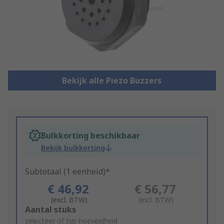
Bekijk alle Piezo Buzzers
Bulkkorting beschikbaar
Bekijk bulkkorting
Subtotaal (1 eenheid)*
€ 46,92
€ 56,77
(excl. BTW)
(incl. BTW)
Add
Aantal stuks
to
selecteer of typ hoeveelheid