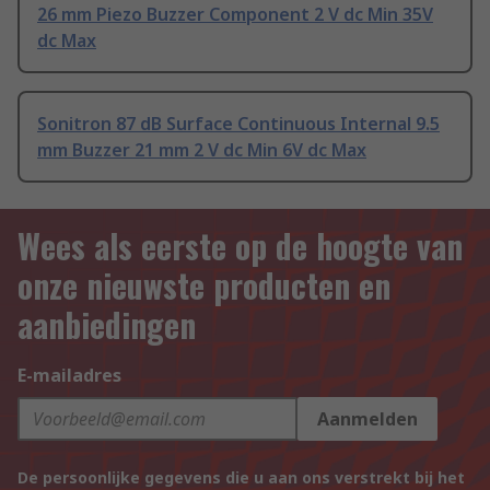
26 mm Piezo Buzzer Component 2 V dc Min 35V
dc Max
Sonitron 87 dB Surface Continuous Internal 9.5
mm Buzzer 21 mm 2 V dc Min 6V dc Max
Wees als eerste op de hoogte van
onze nieuwste producten en
aanbiedingen
E-mailadres
Aanmelden
De persoonlijke gegevens die u aan ons verstrekt bij het