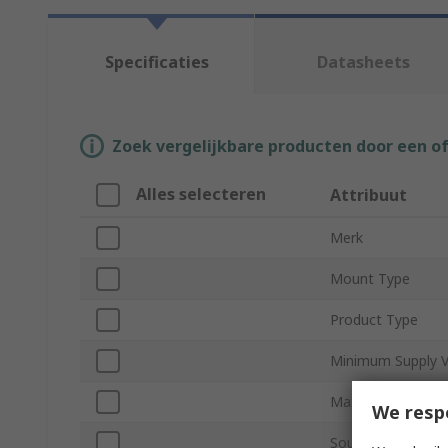
Specificaties
Datasheets
Zoek vergelijkbare producten door een o
Alles selecteren
Attribuut
Merk
Mount Type
Product Type
Minimum Supply V
Maximum Supply 
We resp
Sound Level