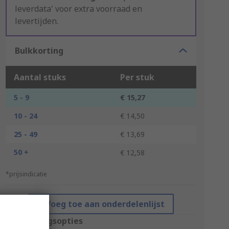
leverdata' voor extra voorraad en
levertijden.
Bulkkorting
Aantal stuks
Per stuk
5 - 9
€ 15,27
10 - 24
€ 14,50
25 - 49
€ 13,69
50 +
€ 12,58
*prijsindicatie
Voeg toe aan onderdelenlijst
Verpakkingsopties