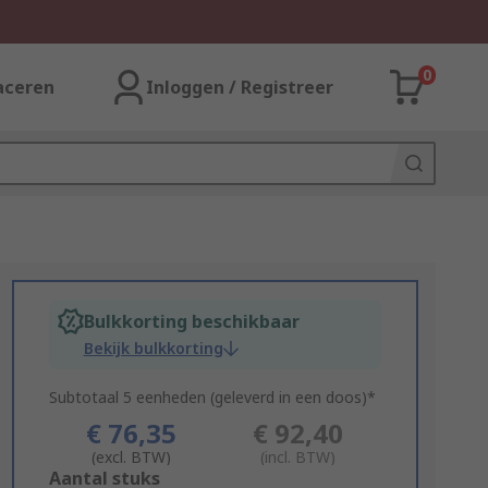
0
aceren
Inloggen / Registreer
Bulkkorting beschikbaar
Bekijk bulkkorting
Subtotaal 5 eenheden (geleverd in een doos)*
€ 76,35
€ 92,40
(excl. BTW)
(incl. BTW)
Add
Aantal stuks