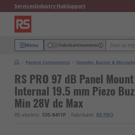
Services
Industry Hub
Support
Menu
Fabrikantnummer
/
Passive Components
/
Sounder, Buzzer & Microp
RS PRO 97 dB Panel Mount 
Internal 19.5 mm Piezo Bu
Min 28V dc Max
RS-stocknr.
:
535-8411P
Fabrikant
:
RS PRO