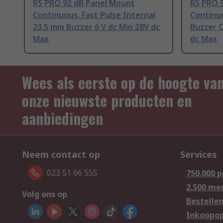
RS PRO 92 dB Panel Mount
RS PRO 
Continuous, Fast Pulse Internal
Continu
23.5 mm Buzzer 6 V dc Min 28V dc
Buzzer 
Max
dc Max
Wees als eerste op de hoogte va
onze nieuwste producten en
aanbiedingen
Neem contact op
Services
023 51 66 555
750.000 
2.500 me
Volg ons op
Bestelle
Inkoopop