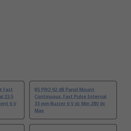
t Fast
RS PRO 92 dB Panel Mount
l 23.5
Continuous, Fast Pulse Internal
ent 6 V
33 mm Buzzer 6 V dc Min 28V dc
Max