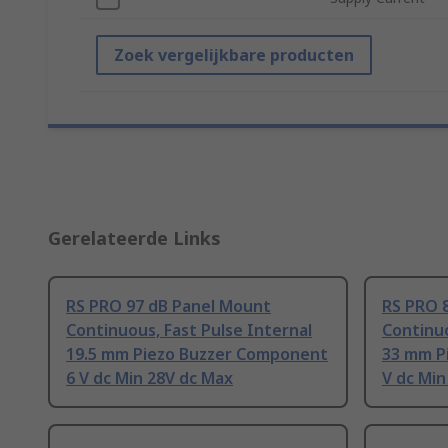
Zoek vergelijkbare producten
Gerelateerde Links
RS PRO 97 dB Panel Mount
RS PRO 
Continuous, Fast Pulse Internal
Continuo
19.5 mm Piezo Buzzer Component
33 mm P
6 V dc Min 28V dc Max
V dc Min