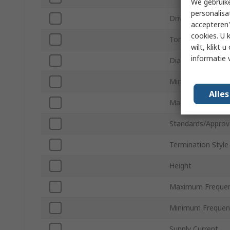
We gebruike
personalisa
Drive Type
accepteren"
cookies. U 
Tone Type
wilt, klikt
informatie 
Diameter
Minimum Operati
Alle
Maximum Operati
Standards/Approv
Termination Style
Height
Maximum Freque
Minimum Frequen
Supply Current