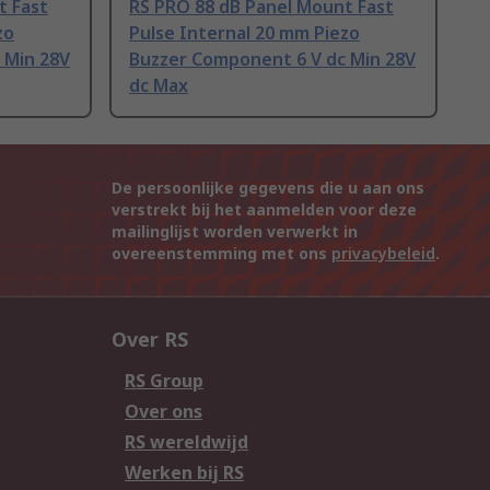
t Fast
RS PRO 88 dB Panel Mount Fast
zo
Pulse Internal 20 mm Piezo
 Min 28V
Buzzer Component 6 V dc Min 28V
dc Max
De persoonlijke gegevens die u aan ons
verstrekt bij het aanmelden voor deze
mailinglijst worden verwerkt in
overeenstemming met ons
privacybeleid
.
Over RS
RS Group
Over ons
RS wereldwijd
Werken bij RS