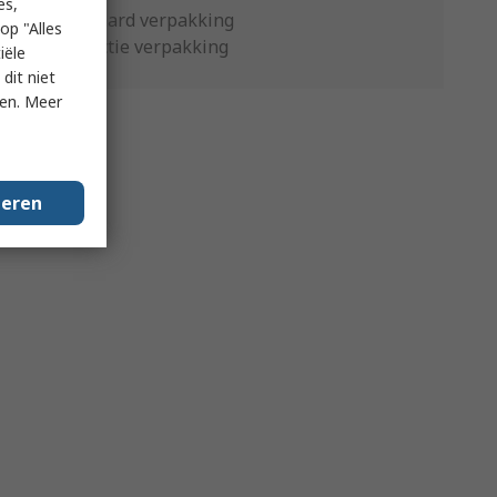
es,
Standaard verpakking
op "Alles
Productie verpakking
iële
dit niet
ken. Meer
geren