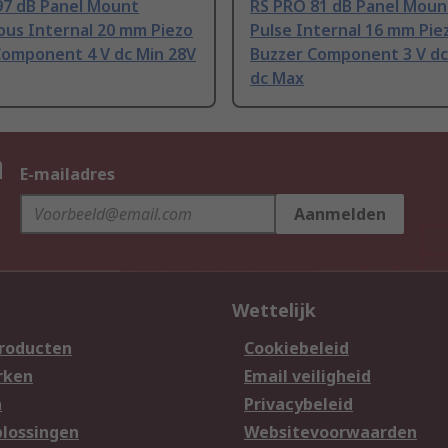
97 dB Panel Mount
RS PRO 81 dB Panel Moun
ous Internal 20 mm Piezo
Pulse Internal 16 mm Pie
Component 4 V dc Min 28V
Buzzer Component 3 V dc
dc Max
n
E-mailadres
Aanmelden
Wettelijk
producten
Cookiebeleid
rken
Email veiligheid
n
Privacybeleid
lossingen
Websitevoorwaarden