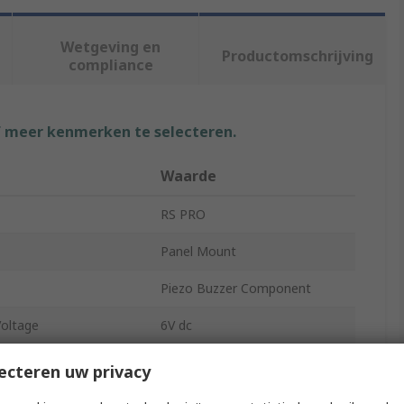
Wetgeving en
Productomschrijving
compliance
f meer kenmerken te selecteren.
Waarde
RS PRO
Panel Mount
Piezo Buzzer Component
oltage
6V dc
Voltage
28V dc
ecteren uw privacy
97dB