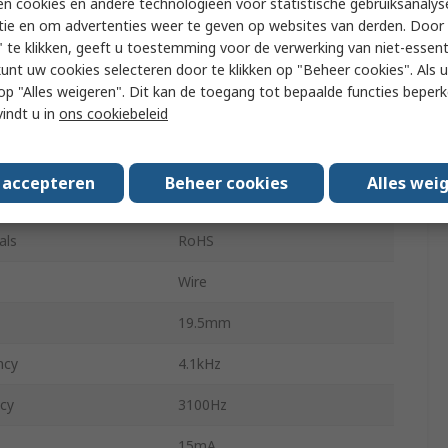
n cookies en andere technologieën voor statistische gebruiksanalys
tie en om advertenties weer te geven op websites van derden. Door 
Internal
 te klikken, geeft u toestemming voor de verwerking van niet-essent
kunt uw cookies selecteren door te klikken op "Beheer cookies". Als u 
Continuous, Fast Pulse
 u op "Alles weigeren". Dit kan de toegang tot bepaalde functies beper
vindt u in
ons cookiebeleid
31.5mm
ng Temperature
-30°C
s accepteren
Beheer cookies
Alles wei
ng Temperature
85°C
als
RoHS
Wire
19.5mm
ncy
4.1kHz
cy
3100Hz
15mA