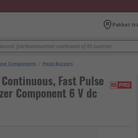
Pakket tr
hone Components
/
Piezo Buzzers
Continuous, Fast Pulse
zzer Component 6 V dc