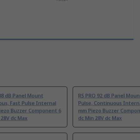
88 dB Panel Mount
RS PRO 92 dB Panel Moun
us, Fast Pulse Internal
Pulse, Continuous Interna
iezo Buzzer Component 6
mm Piezo Buzzer Compon
 28V dc Max
dc Min 28V dc Max