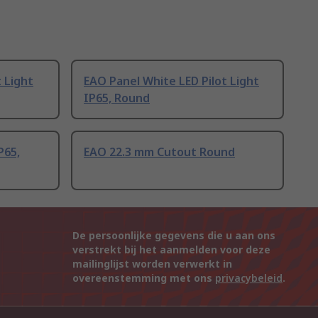
 Light
EAO Panel White LED Pilot Light
IP65, Round
P65,
EAO 22.3 mm Cutout Round
De persoonlijke gegevens die u aan ons
verstrekt bij het aanmelden voor deze
mailinglijst worden verwerkt in
overeenstemming met ons
privacybeleid
.