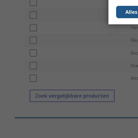
Mou
Alle
IP 
Ter
Pil
Bod
Sta
Bez
Zoek vergelijkbare producten