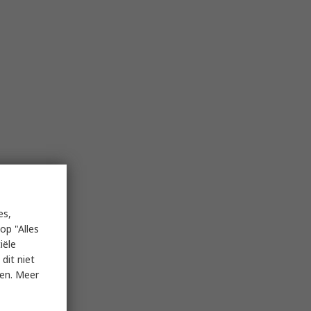
es,
op "Alles
iële
dit niet
ken. Meer