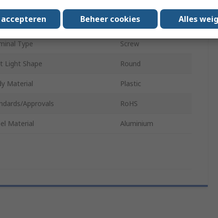
nt Type
Panel
s accepteren
Beheer cookies
Alles wei
Rating
IP65
minal Type
Screw
ot Light Shape
Round
y Material
Plastic
ndards/Approvals
RoHS
el Material
Aluminium