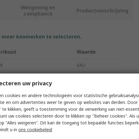
Wetgeving en
Productomschrijving
compliance
f meer kenmerken te selecteren.
tribuut
Waarde
rk
EAO
duct Type
Pilot Light
ecteren uw privacy
ot Light Colour
Red
n cookies en andere technologieën voor statistische gebruiksanalys
tie en om advertenties weer te geven op websites van derden. Door 
out Diameter
31mm
 te klikken, geeft u toestemming voor de verwerking van niet-essent
kunt uw cookies selecteren door te klikken op "Beheer cookies". Als u 
ies
EAO 04
 u op "Alles weigeren". Dit kan de toegang tot bepaalde functies beper
mp Type
LED
vindt u in
ons cookiebeleid