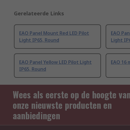
Gerelateerde Links
EAO Panel Mount Red LED Pilot
EAO Pan
Light IP65, Round
Light IP
EAO Panel Yellow LED Pilot Light
EAO 16 
IP65, Round
Wees als eerste op de hoogte va
onze nieuwste producten en
aanbiedingen