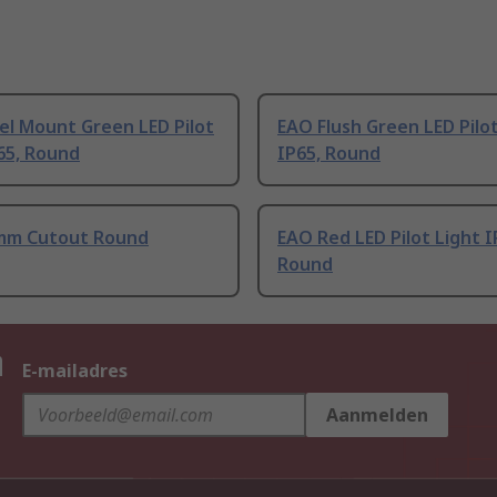
el Mount Green LED Pilot
EAO Flush Green LED Pilot
65, Round
IP65, Round
mm Cutout Round
EAO Red LED Pilot Light I
Round
n
E-mailadres
Aanmelden