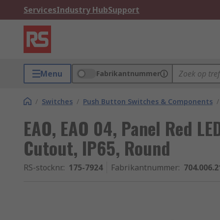
Services
Industry Hub
Support
Menu
Fabrikantnummer
/
Switches
/
Push Button Switches & Components
/
EAO, EAO 04, Panel Red LED
Cutout, IP65, Round
RS-stocknr.
:
175-7924
Fabrikantnummer
:
704.006.2