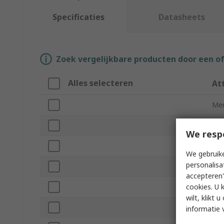
Specificaties
Datasheets
Zoek vergelijkbare producten door een o
Alles selecteren
At
Me
Pro
We resp
Pil
We gebruike
personalisa
Cut
accepteren"
cookies. U 
Ser
wilt, klikt
La
informatie 