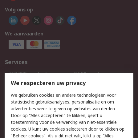
Volg ons op
We aanvaarden
Services
750.000 producten
2.500 merken
Bestellen
Inkoopoplossingen
We respecteren uw privacy
Retouren
Technisch advies
We gebruiken cookies en andere technologieën voor
Track & Trace
statistische gebruiksanalyses, personalisatie en om
advertenties weer te geven op websites van derden.
Wettelijk
Door op "Alles accepteren" te klikken, geeft u
toestemming voor de verwerking van niet-essentiële
Cookiebeleid
Email veiligheid
cookies. U kunt uw cookies selecteren door te klikken op
Privacybeleid
Websitevoorwaarden
"Beheer cookies". Als u dit niet wilt, klikt u op "Alles