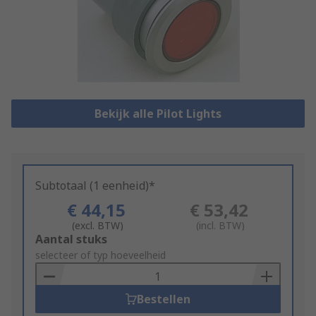
Bekijk alle Pilot Lights
Subtotaal (1 eenheid)*
€ 44,15
€ 53,42
(excl. BTW)
(incl. BTW)
Add
Aantal stuks
to
selecteer of typ hoeveelheid
Basket
Bestellen