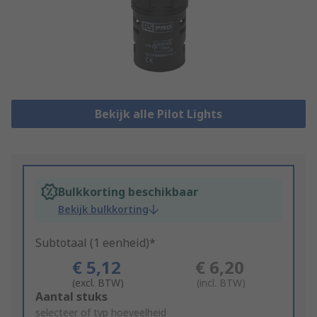
Bekijk alle Pilot Lights
Bulkkorting beschikbaar
Bekijk bulkkorting
Subtotaal (1 eenheid)*
€ 5,12
€ 6,20
(excl. BTW)
(incl. BTW)
Add
Aantal stuks
to
selecteer of typ hoeveelheid