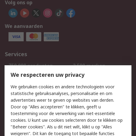
Volg ons op
We aanvaarden
Services
750.000 producten
2.500 merken
Bestellen
Inkoopoplossingen
We respecteren uw privacy
Retouren
Technisch advies
We gebruiken cookies en andere technologieën voor
Track & Trace
statistische gebruiksanalyses, personalisatie en om
advertenties weer te geven op websites van derden.
Wettelijk
Door op "Alles accepteren" te klikken, geeft u
toestemming voor de verwerking van niet-essentiële
Cookiebeleid
Email veiligheid
cookies. U kunt uw cookies selecteren door te klikken op
Privacybeleid
Websitevoorwaarden
"Beheer cookies". Als u dit niet wilt, klikt u op "Alles
weigeren". Dit kan de toegang tot bepaalde functies
Algemene