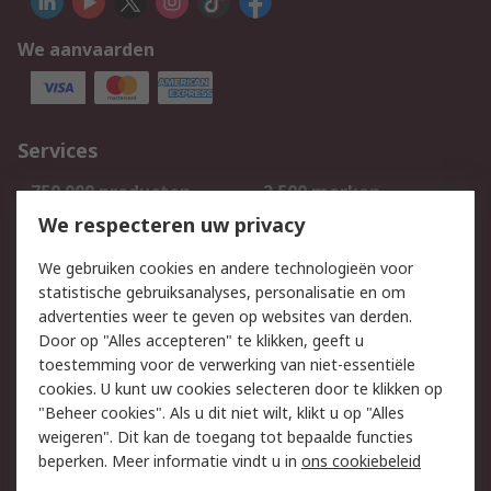
We aanvaarden
Services
750.000 producten
2.500 merken
Bestellen
Inkoopoplossingen
We respecteren uw privacy
Retouren
Technisch advies
We gebruiken cookies en andere technologieën voor
Track & Trace
statistische gebruiksanalyses, personalisatie en om
advertenties weer te geven op websites van derden.
Wettelijk
Door op "Alles accepteren" te klikken, geeft u
toestemming voor de verwerking van niet-essentiële
Cookiebeleid
Email veiligheid
cookies. U kunt uw cookies selecteren door te klikken op
Privacybeleid
Websitevoorwaarden
"Beheer cookies". Als u dit niet wilt, klikt u op "Alles
weigeren". Dit kan de toegang tot bepaalde functies
Algemene
beperken. Meer informatie vindt u in
ons cookiebeleid
verkoopvoorwaarden