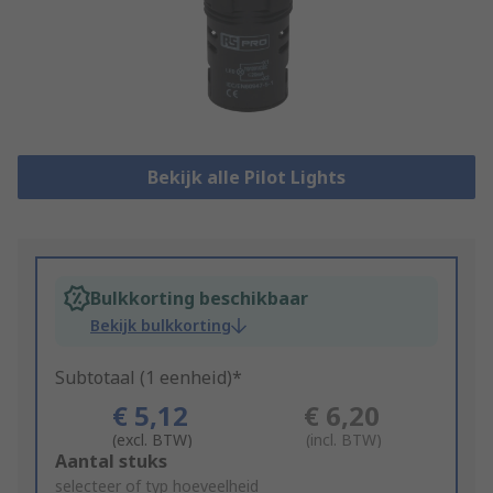
Bekijk alle Pilot Lights
Bulkkorting beschikbaar
Bekijk bulkkorting
Subtotaal (1 eenheid)*
€ 5,12
€ 6,20
(excl. BTW)
(incl. BTW)
Add
Aantal stuks
to
selecteer of typ hoeveelheid