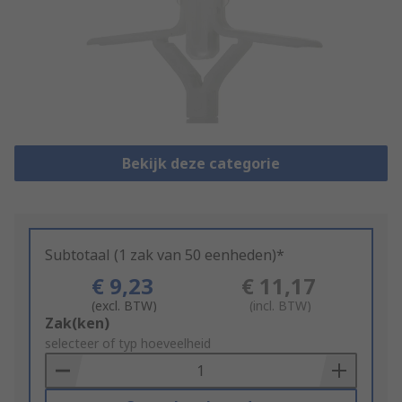
Bekijk deze categorie
Subtotaal (1 zak van 50 eenheden)*
€ 9,23
€ 11,17
(excl. BTW)
(incl. BTW)
Add
Zak(ken)
to
selecteer of typ hoeveelheid
Basket