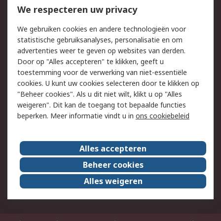
Bestellen
Inkoopoplossingen
We respecteren uw privacy
Retouren
Technisch advies
We gebruiken cookies en andere technologieën voor
Track & Trace
statistische gebruiksanalyses, personalisatie en om
advertenties weer te geven op websites van derden.
Wettelijk
Door op "Alles accepteren" te klikken, geeft u
toestemming voor de verwerking van niet-essentiële
Cookiebeleid
Email veiligheid
cookies. U kunt uw cookies selecteren door te klikken op
Privacybeleid
Websitevoorwaarden
"Beheer cookies". Als u dit niet wilt, klikt u op "Alles
weigeren". Dit kan de toegang tot bepaalde functies
Algemene
beperken. Meer informatie vindt u in
ons cookiebeleid
verkoopvoorwaarden
Over RS
Alles accepteren
RS Group
Over ons
Beheer cookies
RS wereldwijd
Werken bij RS
Alles weigeren
ESG