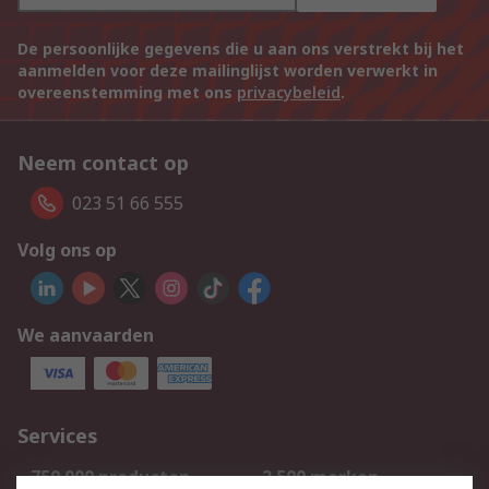
De persoonlijke gegevens die u aan ons verstrekt bij het
aanmelden voor deze mailinglijst worden verwerkt in
overeenstemming met ons
privacybeleid
.
Neem contact op
023 51 66 555
Volg ons op
We aanvaarden
Services
750.000 producten
2.500 merken